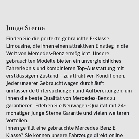
MB Rent Fahrzeug
Schadstoffklasse
Standorte
Junge Sterne
ALLE
ALLE
Finden Sie die perfekte gebrauchte E-Klasse
Limousine, die Ihnen einen attraktiven Einstieg in die
Welt von Mercedes-Benz ermöglicht. Unsere
gebrauchten Modelle bieten ein unvergleichliches
Fahrerlebnis und kombinieren Top-Ausstattung mit
erstklassigem Zustand – zu attraktiven Konditionen.
Erstzulassung
Jeder unserer Gebrauchtwagen durchläuft
2008
2026
umfassende Untersuchungen und Aufbereitungen, um
Ihnen die beste Qualität von Mercedes-Benz zu
Kilometer
garantieren. Erleben Sie Neuwagen-Qualität mit 24-
monatiger Junge Sterne Garantie und vielen weiteren
0 km
250.000
km
Vorteilen.
Ihnen gefällt eine gebrauchte Mercedes-Benz E-
Reichweite (elektrisch)
Klasse? Sie können unsere Fahrzeuge direkt online