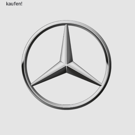
0 km
1.000 km
kaufen!
Leistung (PS)
50
700
Preis
0 €
500.000 €
MwSt. ausweisbar