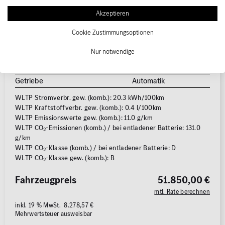
Erstzulassung
03/2025
Akzeptieren
Kraftstoffart
Hybrid-Diesel
Cookie Zustimmungsoptionen
Leistung
145 kW (197 PS)
Nur notwendige
Elektro (sekundär)
95 kW (129 PS)
Karosserie
Limousine
Getriebe
Automatik
WLTP Stromverbr. gew. (komb.): 20.3 kWh/100km
WLTP Kraftstoffverbr. gew. (komb.): 0.4 l/100km
WLTP Emissionswerte gew. (komb.): 11.0 g/km
WLTP CO
-Emissionen (komb.) / bei entladener Batterie: 131.0
2
g/km
WLTP CO
-Klasse (komb.) / bei entladener Batterie: D
2
WLTP CO
-Klasse gew. (komb.): B
2
Fahrzeugpreis
51.850,00 €
mtl. Rate berechnen
inkl. 19 % MwSt. 8.278,57 €
Mehrwertsteuer ausweisbar