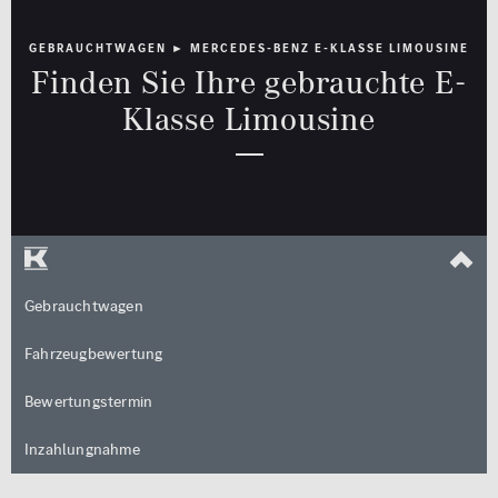
Rückfahrkamera
GEBRAUCHTWAGEN ► MERCEDES-BENZ E-KLASSE LIMOUSINE
Limousine
Cabrio / Roadster
Schiebedach
Finden Sie Ihre gebrauchte E-
Klasse Limousine
Sitzheizung
Standheizung
Kombi
Coupé
Multimedia
Sicherheit
MBUX
LED Licht
Navigationssystem
Totwinkel-Assistent
Van / Kleinbus
Geländewagen / SUV
Gebrauchtwagen
Sonstige
Fahrzeugbewertung
jung@smart
Qualitätssiegel
Kleinwagen
Bewertungstermin
Junge Sterne
Inzahlungnahme
Kraftstoff
Getriebe
Qualitätssiegel
ALLE
ALLE