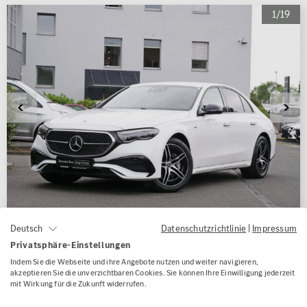
1/19
Datenschutzrichtlinie
|
Impressum
Deutsch
Mercedes-Benz E 300 de AMG Night
Privatsphäre-Einstellungen
Memory NP 84.865 360°
Indem Sie die Webseite und ihre Angebote nutzen und weiter navigieren,
akzeptieren Sie die unverzichtbaren Cookies. Sie können Ihre Einwilligung jederzeit
mit Wirkung für die Zukunft widerrufen.
Kilometerstand
7.900 km