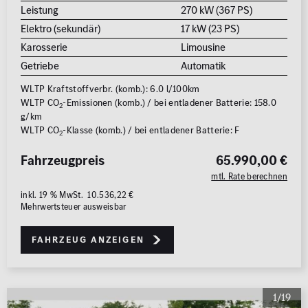
Leistung
270 kW (367 PS)
Elektro (sekundär)
17 kW (23 PS)
Karosserie
Limousine
Getriebe
Automatik
WLTP Kraftstoffverbr. (komb.): 6.0 l/100km
WLTP CO
-Emissionen (komb.) / bei entladener Batterie: 158.0
2
g/km
WLTP CO
-Klasse (komb.) / bei entladener Batterie: F
2
Fahrzeugpreis
65.990,00 €
mtl. Rate berechnen
inkl. 19 % MwSt. 10.536,22 €
Mehrwertsteuer ausweisbar
Fahrzeug anzeigen
1/19