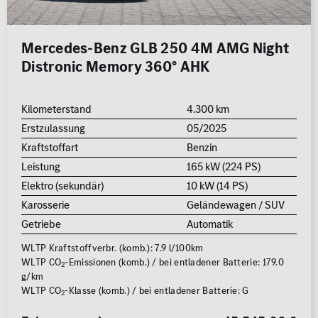
MB Rent Fahrzeug
Schadstoffklasse
Standorte
Mercedes-Benz GLB 250 4M AMG Night
ALLE
ALLE
Distronic Memory 360° AHK
Kilometerstand
4.300 km
Erstzulassung
05/2025
Kraftstoffart
Benzin
Leistung
165 kW (224 PS)
Erstzulassung
Elektro (sekundär)
10 kW (14 PS)
2008
2026
Karosserie
Geländewagen / SUV
Getriebe
Automatik
Kilometer
WLTP Kraftstoffverbr. (komb.): 7.9 l/100km
0 km
250.000
WLTP CO
-Emissionen (komb.) / bei entladener Batterie: 179.0
2
km
g/km
WLTP CO
-Klasse (komb.) / bei entladener Batterie: G
2
Reichweite (elektrisch)