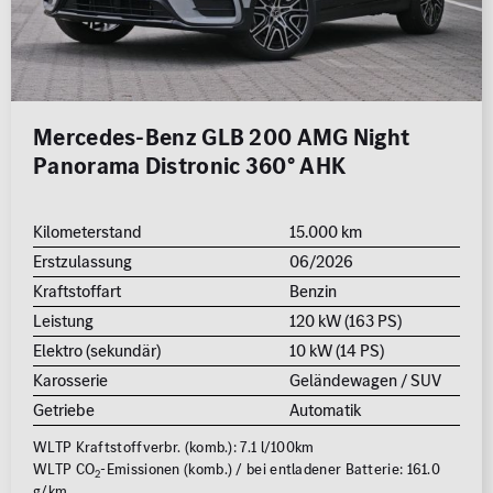
Mercedes-Benz GLB 200 AMG Night
Panorama Distronic 360° AHK
Kilometerstand
15.000 km
Erstzulassung
06/2026
Kraftstoffart
Benzin
Leistung
120 kW (163 PS)
Elektro (sekundär)
10 kW (14 PS)
Karosserie
Geländewagen / SUV
Getriebe
Automatik
WLTP Kraftstoffverbr. (komb.): 7.1 l/100km
WLTP CO
-Emissionen (komb.) / bei entladener Batterie: 161.0
2
g/km