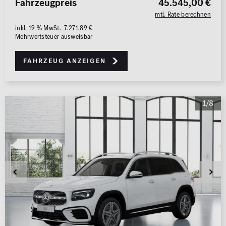
Fahrzeugpreis
45.545,00 €
0 km
1.000 km
mtl. Rate berechnen
inkl. 19 % MwSt. 7.271,89 €
Leistung (PS)
Mehrwertsteuer ausweisbar
50
700
Fahrzeug anzeigen
Preis
0 €
500.000 €
1/8
MwSt. ausweisbar