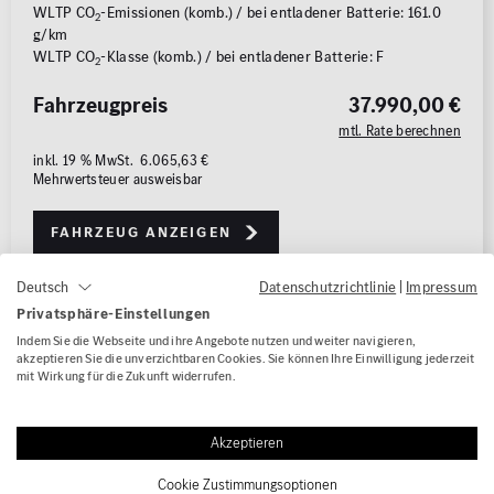
WLTP CO
-Emissionen (komb.) / bei entladener Batterie: 161.0
2
g/km
WLTP CO
-Klasse (komb.) / bei entladener Batterie: F
2
Fahrzeugpreis
37.990,00 €
mtl. Rate berechnen
inkl. 19 % MwSt. 6.065,63 €
Mehrwertsteuer ausweisbar
Fahrzeug anzeigen
Datenschutzrichtlinie
|
Impressum
Deutsch
Privatsphäre-Einstellungen
1/20
Indem Sie die Webseite und ihre Angebote nutzen und weiter navigieren,
akzeptieren Sie die unverzichtbaren Cookies. Sie können Ihre Einwilligung jederzeit
mit Wirkung für die Zukunft widerrufen.
Akzeptieren
Cookie Zustimmungsoptionen