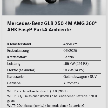
Mercedes-Benz GLB 250 4M AMG 360°
AHK EasyP ParkA Ambiente
Kilometerstand
4.950 km
Erstzulassung
06/2025
Kraftstoffart
Benzin
Leistung
165 kW (224 PS)
Elektro (sekundär)
10 kW (14 PS)
Karosserie
Geländewagen / SUV
Getriebe
Automatik
WLTP Kraftstoffverbr. (komb.): 7.8 l/100km
WLTP CO
-Emissionen (komb.) / bei entladener Batterie: 178.0
2
g/km
WLTP CO
-Klasse (komb.) / bei entladener Batterie: G
2