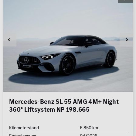
Rückfahrkamera
Limousine
Cabrio / Roadster
Schiebedach
Sitzheizung
Standheizung
Kombi
Coupé
Multimedia
Sicherheit
MBUX
LED Licht
Navigationssystem
Totwinkel-Assistent
Van / Kleinbus
Geländewagen / SUV
Sonstige
jung@smart
Mercedes-Benz SL 55 AMG 4M+ Night
Qualitätssiegel
360° Liftsystem NP 198.665
Kleinwagen
Junge Sterne
Kraftstoff
Getriebe
Qualitätssiegel
Kilometerstand
6.850 km
Erstzulassung
04/2025
ALLE
ALLE