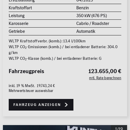
MB Rent Fahrzeug
Kraftstoffart
Benzin
Schadstoffklasse
Standorte
Leistung
350 kW (476 PS)
Karosserie
Cabrio / Roadster
ALLE
ALLE
Getriebe
Automatik
WLTP Kraftstoffverbr. (komb.): 13.4 l/100km
WLTP CO
-Emissionen (komb.) / bei entladener Batterie: 304.0
2
g/km
WLTP CO
-Klasse (komb.) / bei entladener Batterie: G
2
Fahrzeugpreis
123.655,00 €
Erstzulassung
mtl. Rate berechnen
2008
2026
inkl. 19 % MwSt. 19.743,24 €
Mehrwertsteuer ausweisbar
Kilometer
Fahrzeug anzeigen
0 km
250.000
km
Reichweite (elektrisch)
1/19