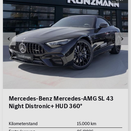
0 km
1.000 km
Leistung (PS)
50
700
Preis
0 €
500.000 €
MwSt. ausweisbar
Mercedes-Benz Mercedes-AMG SL 43
Night Distronic+ HUD 360°
Kilometerstand
15.000 km