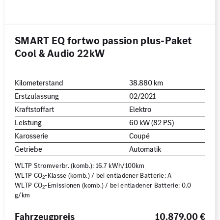
ALLE
ALLE
MB Rent Fahrzeug
Schadstoffklasse
Standorte
SMART EQ fortwo passion plus-Paket
ALLE
ALLE
Cool & Audio 22kW
Kilometerstand
38.880 km
Erstzulassung
02/2021
Kraftstoffart
Elektro
Leistung
60 kW (82 PS)
Erstzulassung
Karosserie
Coupé
2008
2026
Getriebe
Automatik
WLTP Stromverbr. (komb.): 16.7 kWh/100km
Kilometer
WLTP CO
-Klasse (komb.) / bei entladener Batterie: A
2
WLTP CO
-Emissionen (komb.) / bei entladener Batterie: 0.0
0 km
250.000
2
g/km
km
Reichweite (elektrisch)
Fahrzeugpreis
10.879,00 €