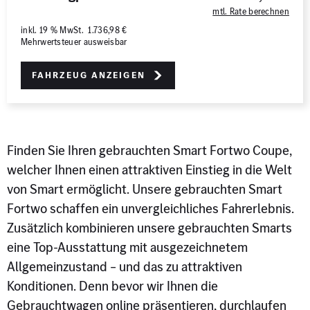
0 km
1.000 km
mtl. Rate berechnen
inkl. 19 % MwSt. 1.736,98 €
Mehrwertsteuer ausweisbar
Leistung (PS)
50
700
Fahrzeug anzeigen
Preis
0 €
500.000 €
Finden Sie Ihren gebrauchten Smart Fortwo Coupe,
MwSt. ausweisbar
welcher Ihnen einen attraktiven Einstieg in die Welt
von Smart ermöglicht. Unsere gebrauchten Smart
Fortwo schaffen
ein
unvergleichliches Fahrerlebnis.
Zusätzlich kombinieren unsere gebrauchten Smarts
eine Top-Ausstattung mit ausgezeichnetem
Allgemeinzustand – und das zu attraktiven
Konditionen. Denn bevor wir Ihnen die
Gebrauchtwagen online präsentieren, durchlaufen