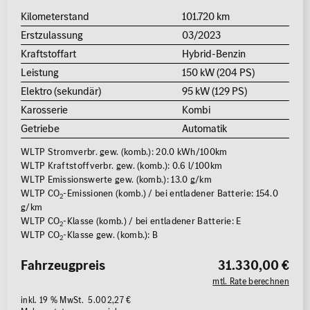
Kilometerstand
101.720 km
Erstzulassung
03/2023
Kraftstoffart
Hybrid-Benzin
Leistung
150 kW (204 PS)
Elektro (sekundär)
95 kW (129 PS)
Karosserie
Kombi
Getriebe
Automatik
WLTP Stromverbr. gew. (komb.): 20.0 kWh/100km
WLTP Kraftstoffverbr. gew. (komb.): 0.6 l/100km
WLTP Emissionswerte gew. (komb.): 13.0 g/km
WLTP CO
-Emissionen (komb.) / bei entladener Batterie: 154.0
2
g/km
WLTP CO
-Klasse (komb.) / bei entladener Batterie: E
2
WLTP CO
-Klasse gew. (komb.): B
2
Fahrzeugpreis
31.330,00 €
mtl. Rate berechnen
inkl. 19 % MwSt. 5.002,27 €