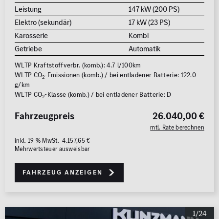
Leistung
147 kW (200 PS)
Elektro (sekundär)
17 kW (23 PS)
Karosserie
Kombi
Getriebe
Automatik
WLTP Kraftstoffverbr. (komb.): 4.7 l/100km
WLTP CO
-Emissionen (komb.) / bei entladener Batterie: 122.0
2
g/km
WLTP CO
-Klasse (komb.) / bei entladener Batterie: D
2
Fahrzeugpreis
26.040,00 €
mtl. Rate berechnen
inkl. 19 % MwSt. 4.157,65 €
Mehrwertsteuer ausweisbar
Fahrzeug anzeigen
1/24