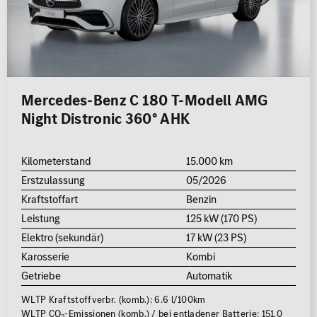
Mercedes-Benz C 180 T-Modell AMG
Night Distronic 360° AHK
Kilometerstand
15.000 km
Erstzulassung
05/2026
Kraftstoffart
Benzin
Leistung
125 kW (170 PS)
Elektro (sekundär)
17 kW (23 PS)
Karosserie
Kombi
Getriebe
Automatik
WLTP Kraftstoffverbr. (komb.): 6.6 l/100km
WLTP CO
-Emissionen (komb.) / bei entladener Batterie: 151.0
2