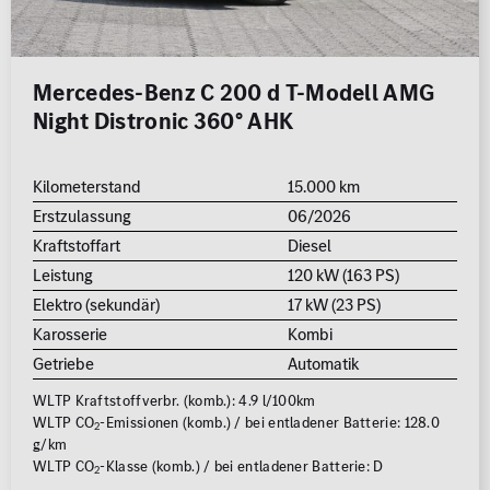
Mercedes-Benz C 200 d T-Modell AMG
Night Distronic 360° AHK
Kilometerstand
15.000 km
Erstzulassung
06/2026
Kraftstoffart
Diesel
Leistung
120 kW (163 PS)
Elektro (sekundär)
17 kW (23 PS)
Karosserie
Kombi
Getriebe
Automatik
WLTP Kraftstoffverbr. (komb.): 4.9 l/100km
WLTP CO
-Emissionen (komb.) / bei entladener Batterie: 128.0
2
g/km
WLTP CO
-Klasse (komb.) / bei entladener Batterie: D
2