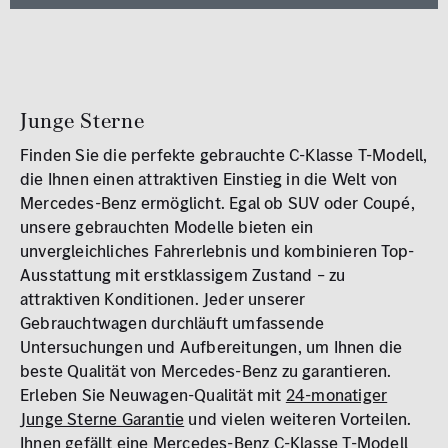
MB Rent Fahrzeug
Schadstoffklasse
Standorte
ALLE
ALLE
Junge Sterne
Finden Sie die perfekte gebrauchte C-Klasse T-Modell,
die Ihnen einen attraktiven Einstieg in die Welt von
Mercedes-Benz ermöglicht. Egal ob SUV oder Coupé,
unsere gebrauchten Modelle bieten ein
unvergleichliches Fahrerlebnis und kombinieren Top-
Erstzulassung
Ausstattung mit erstklassigem Zustand – zu
2008
2026
attraktiven Konditionen. Jeder unserer
Gebrauchtwagen durchläuft umfassende
Kilometer
Untersuchungen und Aufbereitungen, um Ihnen die
0 km
250.000
beste Qualität von Mercedes-Benz zu garantieren.
km
Erleben Sie Neuwagen-Qualität mit
24-monatiger
Junge Sterne Garantie
und vielen weiteren Vorteilen.
Reichweite (elektrisch)
Ihnen gefällt eine Mercedes-Benz C-Klasse T-Modell