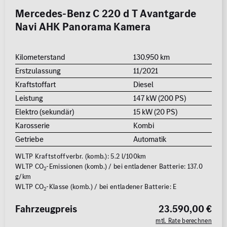
Mercedes-Benz C 220 d T Avantgarde
Navi AHK Panorama Kamera
Kilometerstand
130.950 km
Erstzulassung
11/2021
Kraftstoffart
Diesel
Leistung
147 kW (200 PS)
Elektro (sekundär)
15 kW (20 PS)
Karosserie
Kombi
Getriebe
Automatik
WLTP Kraftstoffverbr. (komb.): 5.2 l/100km
WLTP CO
-Emissionen (komb.) / bei entladener Batterie: 137.0
2
g/km
WLTP CO
-Klasse (komb.) / bei entladener Batterie: E
2
Fahrzeugpreis
23.590,00 €
mtl. Rate berechnen