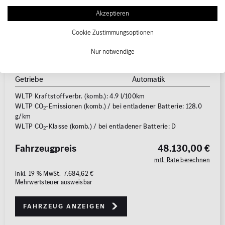
Erstzulassung
07/2026
Akzeptieren
Kraftstoffart
Diesel
Cookie Zustimmungsoptionen
Leistung
145 kW (197 PS)
Elektro (sekundär)
17 kW (23 PS)
Nur notwendige
Karosserie
Kombi
Getriebe
Automatik
WLTP Kraftstoffverbr. (komb.): 4.9 l/100km
WLTP CO
-Emissionen (komb.) / bei entladener Batterie: 128.0
2
g/km
WLTP CO
-Klasse (komb.) / bei entladener Batterie: D
2
Fahrzeugpreis
48.130,00 €
mtl. Rate berechnen
inkl. 19 % MwSt. 7.684,62 €
Mehrwertsteuer ausweisbar
Fahrzeug anzeigen