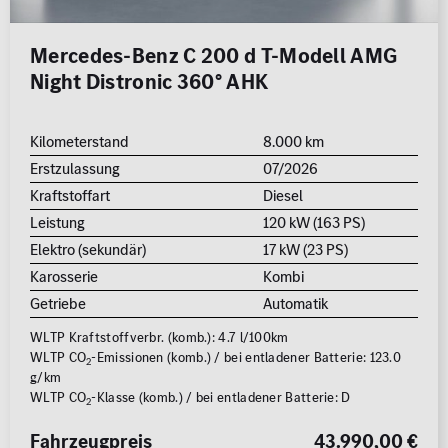
Mercedes-Benz C 200 d T-Modell AMG
Night Distronic 360° AHK
Kilometerstand
8.000 km
Erstzulassung
07/2026
Kraftstoffart
Diesel
Leistung
120 kW (163 PS)
Elektro (sekundär)
17 kW (23 PS)
Karosserie
Kombi
Getriebe
Automatik
WLTP Kraftstoffverbr. (komb.): 4.7 l/100km
WLTP CO
-Emissionen (komb.) / bei entladener Batterie: 123.0
2
g/km
WLTP CO
-Klasse (komb.) / bei entladener Batterie: D
2
Fahrzeugpreis
43.990,00 €