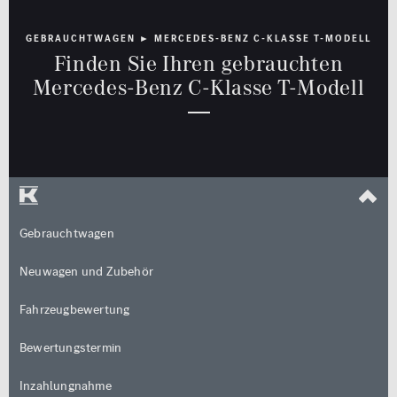
Rückfahrkamera
GEBRAUCHTWAGEN ► MERCEDES-BENZ C-KLASSE T-MODELL
Limousine
Cabrio / Roadster
Schiebedach
Finden Sie Ihren gebrauchten
Mercedes-Benz C-Klasse T-Modell
Sitzheizung
Standheizung
Kombi
Coupé
Multimedia
Sicherheit
MBUX
LED Licht
Navigationssystem
Totwinkel-Assistent
Van / Kleinbus
Geländewagen / SUV
Gebrauchtwagen
Sonstige
Neuwagen und Zubehör
jung@smart
Fahrzeugbewertung
Qualitätssiegel
Kleinwagen
Junge Sterne
Bewertungstermin
Kraftstoff
Getriebe
Qualitätssiegel
Inzahlungnahme
ALLE
ALLE