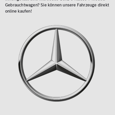
0 km
1.000 km
Gebrauchtwagen? Sie können unsere Fahrzeuge direkt
online kaufen!
Leistung (PS)
50
700
Preis
0 €
500.000 €
MwSt. ausweisbar