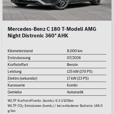
Mercedes-Benz C 180 T-Modell AMG
Night Distronic 360° AHK
Kilometerstand
8.000 km
Erstzulassung
07/2026
Kraftstoffart
Benzin
Leistung
125 kW (170 PS)
Elektro (sekundär)
17 kW (23 PS)
Karosserie
Kombi
Getriebe
Automatik
WLTP Kraftstoffverbr. (komb.): 6.5 l/100km
WLTP CO
-Emissionen (komb.) / bei entladener Batterie: 148.0
2
g/km