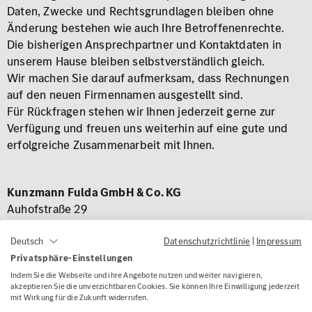
Daten, Zwecke und Rechtsgrundlagen bleiben ohne
Änderung bestehen wie auch Ihre Betroffenenrechte.
Die bisherigen Ansprechpartner und Kontaktdaten in
unserem Hause bleiben selbstverständlich gleich.
Wir machen Sie darauf aufmerksam, dass Rechnungen
auf den neuen Firmennamen ausgestellt sind.
Für Rückfragen stehen wir Ihnen jederzeit gerne zur
Verfügung und freuen uns weiterhin auf eine gute und
erfolgreiche Zusammenarbeit mit Ihnen.
Kunzmann Fulda GmbH & Co. KG
Auhofstraße 29
63741 Aschaffenburg - Damm
Datenschutzrichtlinie
|
Impressum
Deutsch
Telefon: 06021-361-11 100
Privatsphäre-Einstellungen
E-Mail:
info-fulda@kunzmann.de
Indem Sie die Webseite und ihre Angebote nutzen und weiter navigieren,
akzeptieren Sie die unverzichtbaren Cookies. Sie können Ihre Einwilligung jederzeit
mit Wirkung für die Zukunft widerrufen.
Rechtsform: Kommanditgesellschaft