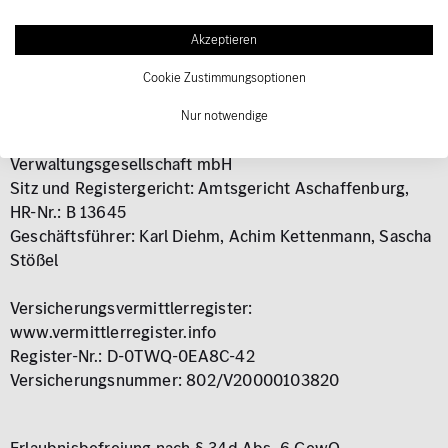
Umsatzsteueridentifikationsnummer: DE 815594863
Akzeptieren
Sitz und Registergericht: Amtsgericht Aschaffenburg,
Cookie Zustimmungsoptionen
HR-Nr.: A 5572
Nur notwendige
Persönlich haftende Gesellschafterin: FD-
Verwaltungsgesellschaft mbH
Sitz und Registergericht: Amtsgericht Aschaffenburg,
HR-Nr.: B 13645
Geschäftsführer: Karl Diehm, Achim Kettenmann, Sascha
Stößel
Versicherungsvermittlerregister:
www.vermittlerregister.info
Register-Nr.: D-0TWQ-0EA8C-42
Versicherungsnummer: 802/V20000103820