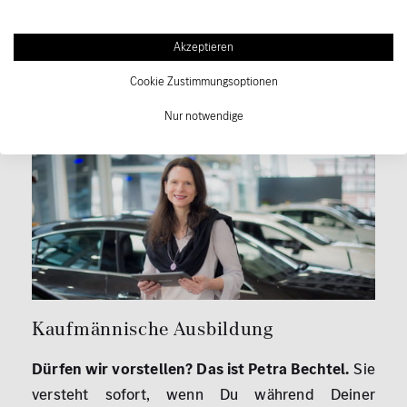
Nilkheim, Dietzenbach, Gelnhausen, Büttelborn,
Akzeptieren
Stockstadt oder Wörth durchstarten willst. Frag´
ihn einfach alles, was Dich an der gewerblichen
Cookie Zustimmungsoptionen
Ausbildung interessiert!
Nur notwendige
Kaufmännische Ausbildung
Dürfen wir vorstellen? Das ist Petra Bechtel.
Sie
versteht sofort, wenn Du während Deiner