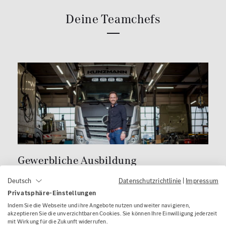
Deine Teamchefs
Gewerbliche Ausbildung
Datenschutzrichtlinie
|
Impressum
Deutsch
Dürfen wir vorstellen? Das ist Dominik Dedio.
Er
Privatsphäre-Einstellungen
ist von der Start- bis zur Ziellinie für Dich da, wenn
Indem Sie die Webseite und ihre Angebote nutzen und weiter navigieren,
Du eine Ausbildung im gewerblichen Bereich
akzeptieren Sie die unverzichtbaren Cookies. Sie können Ihre Einwilligung jederzeit
mit Wirkung für die Zukunft widerrufen.
machst. Ganz gleich, ob Du in Aschaffenburg,