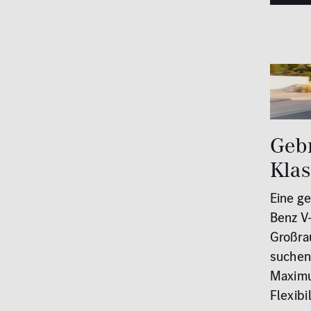
Geb
Kla
Eine g
Benz V-
Großra
suchen
Maximu
Flexibi