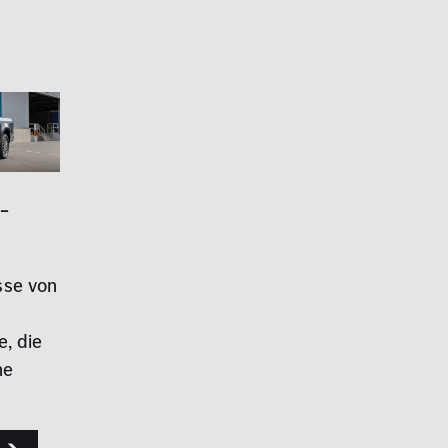
-
sse von
e, die
he