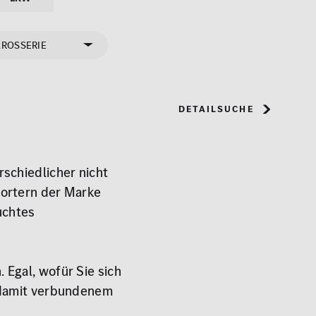
AROSSERIE
Detailsuche
schiedlicher nicht
portern der Marke
uchtes
 Egal, wofür Sie sich
d damit verbundenem