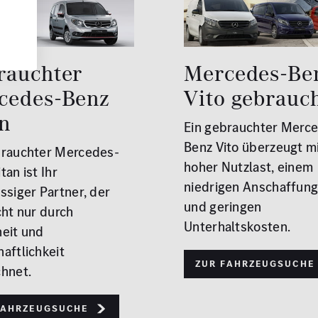
rauchter
Mercedes-Be
cedes-Benz
Vito gebrauc
an
Ein gebrauchter Merc
Benz Vito überzeugt m
brauchter Mercedes-
hoher Nutzlast, einem
tan ist Ihr
niedrigen Anschaffung
ssiger Partner, der
und geringen
cht nur durch
Unterhaltskosten.
heit und
aftlichkeit
Zur Fahrzeugsuche
chnet.
Fahrzeugsuche