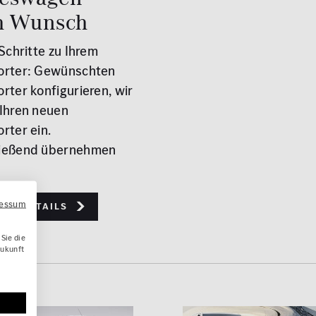
h Wunsch
 Schritte zu Ihrem
orter: Gewünschten
rter konfigurieren, wir
 Ihren neuen
rter ein.
ießend übernehmen
ressum
ere Details
Sie die
Zukunft