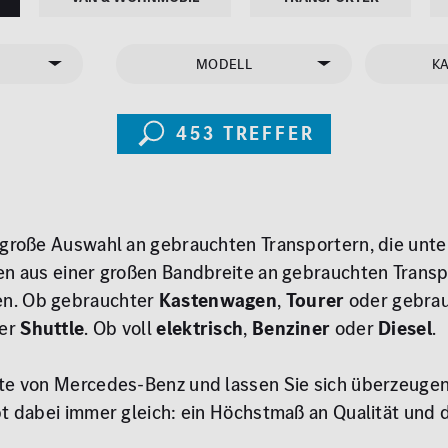
MODELL
K
453
Treffer
 große Auswahl an gebrauchten Transportern, die unter
nen aus einer großen Bandbreite an gebrauchten Trans
en. Ob gebrauchter
Kastenwagen
,
Tourer
oder gebra
er
Shuttle
. Ob voll
elektrisch
,
Benziner
oder
Diesel
.
te von Mercedes-Benz und lassen Sie sich überzeugen.
ibt dabei immer gleich: ein Höchstmaß an Qualität un