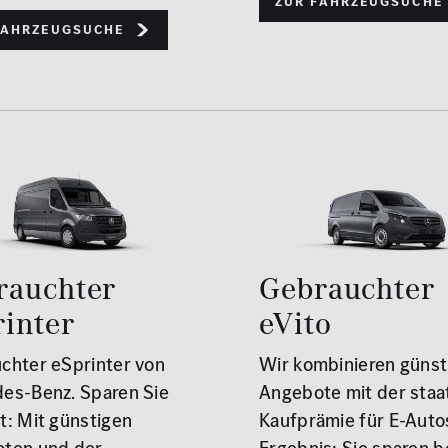
Zur Fahrzeugsuche
Fahrzeugsuche
rauchter
Gebrauchter
rinter
eVito
chter eSprinter von
Wir kombinieren günst
es-Benz. Sparen Sie
Angebote mit der staa
t: Mit günstigen
Kaufprämie für E-Auto