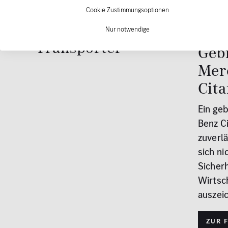
Gebrauchte
Cookie Zustimmungsoptionen
Mercedes-Benz
Nur notwendige
Transporter
Geb
Mer
Cit
Ein ge
Benz Ci
zuverlä
sich ni
Sicher
Wirtsch
auszei
Zur 