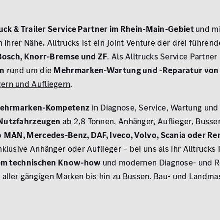
ruck & Trailer Service Partner im Rhein-Main-Gebiet
und mi
n Ihrer Nähe
.
Alltrucks ist ein Joint Venture der drei führe
Bosch, Knorr-Bremse und ZF
. Als Alltrucks Service Partne
en
rund um die
M
ehrmarken-Wartung und -Reparatur von 
ern und Aufliegern
.
ehrmarken-Kompetenz
in Diagnose, Service, Wartung und
 Nutzfahrzeugen
ab 2,8 Tonnen, Anhänger, Auflieger, Busse
b
MAN, Mercedes-Benz, DAF, Iveco, Volvo, Scania oder Re
klusive Anhänger oder Auflieger – bei uns als Ihr Alltrucks
llem technischen Know-how
und modernen Diagnose- und R
 aller gängigen Marken bis hin zu Bussen, Bau- und Landma