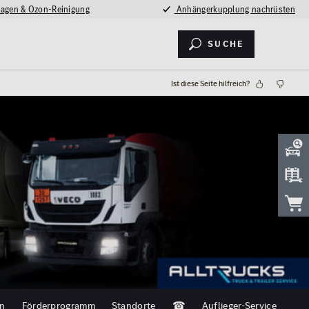
agen & Ozon-Reinigung
Anhängerkupplung nachrüsten
Suche
Ist diese Seite hilfreich?
en
Förderprogramm
Standorte
☎
Auflieger-Service