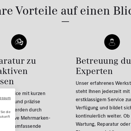
hre Vorteile auf einen Bli
aratur zu
Betreuung d
aktiven
Experten
isen
Unser erfahrenes Werks
steht Ihnen jederzeit mit
er Service mit kurzen
ressum
erstklassigem Service zu
szeiten und präzise
Verfügung und bildet sic
uche werden durch
Sie die
kontinuierlich weiter. Ob
Zukunft
exklusive Mehrmarken-
Wartung, Reparatur oder
se und umfassende