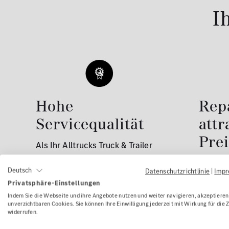
I
Hohe
Rep
Servicequalität
attr
Pre
Als Ihr Alltrucks Truck & Trailer
Service Partner bieten wir Ihnen
Schnell
Deutsch
Datenschutzrichtlinie
|
Imp
exklusiven Zugang zu
Zugriff
Privatsphäre-Einstellungen
Erstausrüster-Know-how sowie
Fehlers
Indem Sie die Webseite und ihre Angebote nutzen und weiter navigieren, akzeptieren 
Ersatzteilen in OEM-Qualität von
unverzichtbaren Cookies. Sie können Ihre Einwilligung jederzeit mit Wirkung für die 
unsere 
widerrufen.
Bosch, Knorr-Bremse und ZF.
Diagno