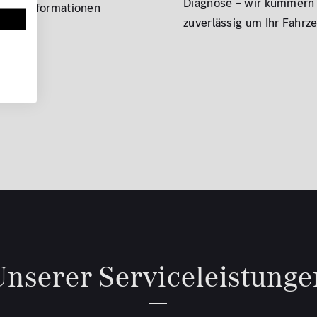
Diagnose – wir kümmern
chen Informationen
zuverlässig um Ihr Fahrz
eistet.
Unserer Serviceleistunge