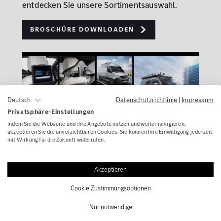
entdecken Sie unsere Sortimentsauswahl.
Broschüre downloaden
Datenschutzrichtlinie
|
Impressum
Deutsch
Privatsphäre-Einstellungen
Indem Sie die Webseite und ihre Angebote nutzen und weiter navigieren,
akzeptieren Sie die unverzichtbaren Cookies. Sie können Ihre Einwilligung jederzeit
mit Wirkung für die Zukunft widerrufen.
Akzeptieren
Anbauteile ganz nach Ihrem Geschmack. Mit
Cookie Zustimmungsoptionen
den nützlichen Helfern von Mercedes-Benz
kommen Sie bequem an jedes Ziel! Lassen Sie
Nur notwendige
sich inspirieren und entdecken
Sie unsere