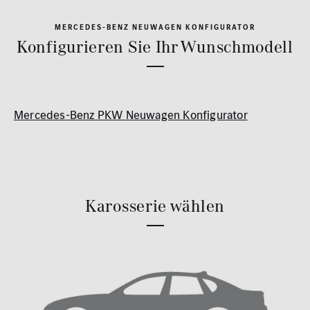
MERCEDES-BENZ NEUWAGEN KONFIGURATOR
Konfigurieren Sie Ihr Wunschmodell
Mercedes-Benz PKW Neuwagen Konfigurator
Ob Sie sich eine sportliche A-Klasse konfigurieren
möchten, die Ausstattungsmerkmale der neue C-Klasse
ansehen möchten oder den umfangreichen Konfigurator
der Mercedes-Benz S-Klasse : Die Neuwagenmodelle von
Karosserie wählen
Mercedes-Benz bieten für jeden Pkw Bedarf das
Richtige. Über die große Auswahl an Modellen können
Sie sich im Konfigurator einen Überblick verschaffen –
und mit unserem Mercedes-Benz Konfigurator Ihren
Wunsch-Neuwagen einschließlich aller
Ausstattungsoptionen und Preisinformationen sich