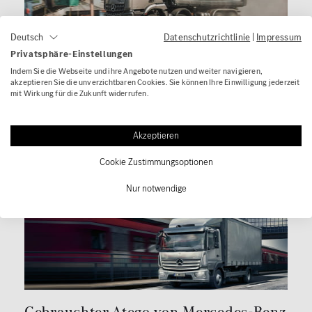
Datenschutzrichtlinie
|
Impressum
Deutsch
Privatsphäre-Einstellungen
Mercedes-Benz Arocs gebraucht
Indem Sie die Webseite und ihre Angebote nutzen und weiter navigieren,
akzeptieren Sie die unverzichtbaren Cookies. Sie können Ihre Einwilligung jederzeit
Ein gebrauchter Mercedes-Benz Arocs erfüllt
mit Wirkung für die Zukunft widerrufen.
seine Aufgaben als Sattelzugmaschine,
Pritschenfahrzeug oder schwerer Kipper mit
Akzeptieren
Leichtigkeit.
Cookie Zustimmungsoptionen
Zur Fahrzeugsuche
Nur notwendige
Gebrauchter Atego von Mercedes-Benz