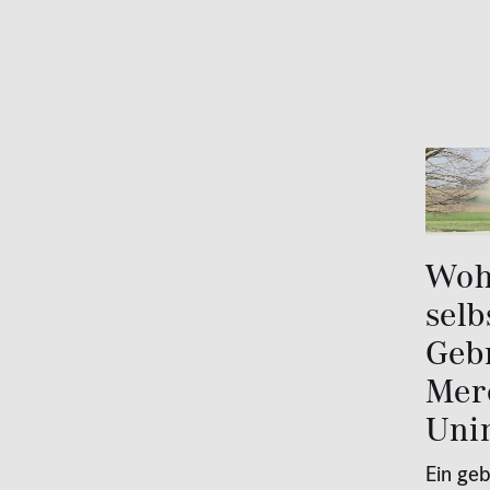
Woh
selb
Geb
Mer
Uni
Ein ge