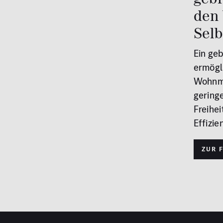
den
Sel
Ein ge
ermögl
Wohnmo
gering
Freihei
Effizie
Zur 