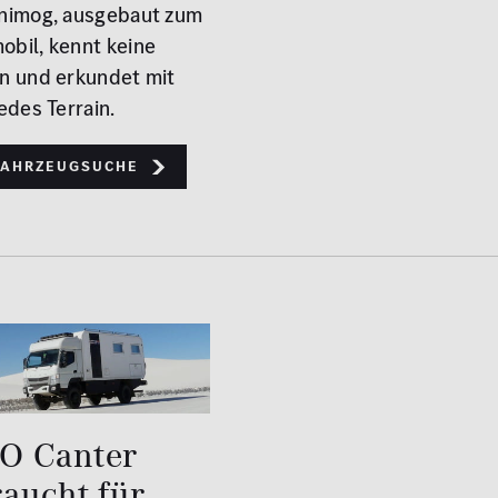
nimog, ausgebaut zum
bil, kennt keine
n und erkundet mit
edes Terrain.
Fahrzeugsuche
O Canter
aucht für