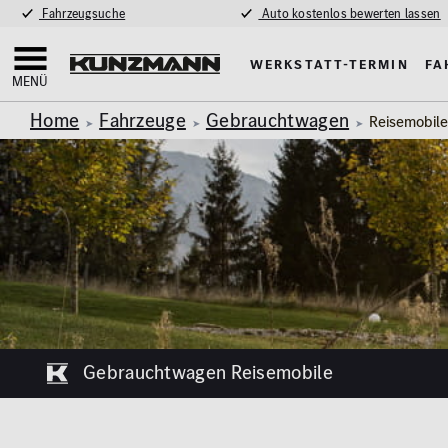
Fahrzeugsuche
Auto kostenlos bewerten lassen
Werkstatt-Termin
Fa
MENÜ
Home
Fahrzeuge
Gebrauchtwagen
Reisemobil
Gebrauchtwagen Reisemobile