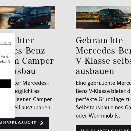
rauchter
Gebrauchte
ressum
cedes-Benz
Mercedes-Be
Sie die
o zum Camper
V-Klasse selb
Zukunft
bstausbau
ausbauen
brauchter Mercedes-
Eine gebrauchte Merc
ito ermöglicht es
Benz V-Klasse bietet d
 Ihren eigenen Camper
perfekte Grundlage z
dividuell auszubauen.
Selbstausbau eines C
oder Wohnmobils.
Fahrzeugsuche
Zur Fahrzeugsuche