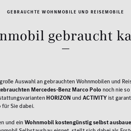
GEBRAUCHTE WOHNMOBILE UND REISEMOBILE
mobil gebraucht k
e große Auswahl an gebrauchten Wohnmobilen und Reis
gebrauchten Mercedes-Benz Marco Polo
noch nie so
stattungsvarianten
HORIZON
und
ACTIVITY
ist garan
für Sie dabei.
en und ein
Wohnmobil kostengünstig selbst ausbau
mobil Selbstausbau eignet, stellt sich dabei als Erst