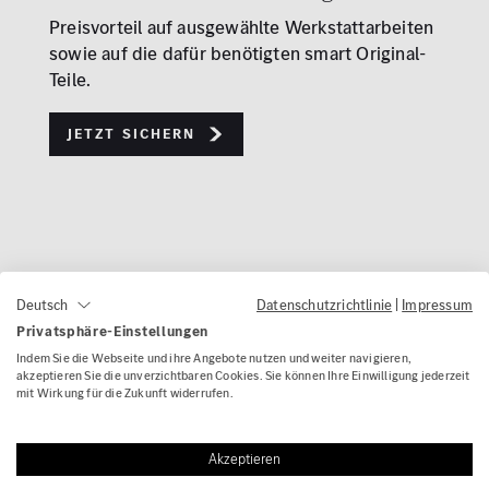
Preisvorteil auf ausgewählte Werkstattarbeiten
sowie auf die dafür benötigten smart Original-
Teile.
Jetzt sichern
Zur Übersicht
Datenschutzrichtlinie
|
Impressum
Deutsch
Privatsphäre-Einstellungen
Indem Sie die Webseite und ihre Angebote nutzen und weiter navigieren,
akzeptieren Sie die unverzichtbaren Cookies. Sie können Ihre Einwilligung jederzeit
War diese Seite hilfreich?
mit Wirkung für die Zukunft widerrufen.
Akzeptieren