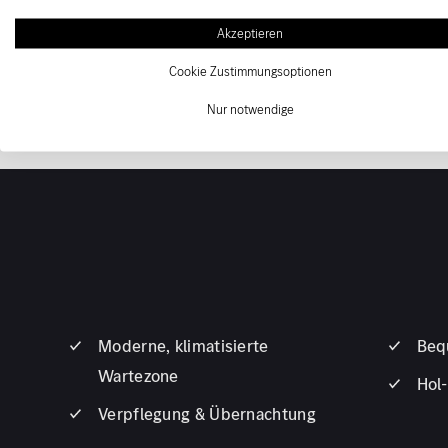
nach Kundenwunsch
Akzeptieren
Reparaturlackierung bei Unfallschäden
Cookie Zustimmungsoptionen
Nur notwendige
Moderne, klimatisierte
Beq
Wartezone
Hol-
Verpflegung & Übernachtung