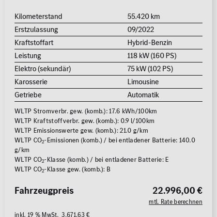
Kilometerstand
55.420 km
Erstzulassung
09/2022
Kraftstoffart
Hybrid-Benzin
Leistung
118 kW (160 PS)
Elektro (sekundär)
75 kW (102 PS)
Karosserie
Limousine
Getriebe
Automatik
WLTP Stromverbr. gew. (komb.): 17.6 kWh/100km
WLTP Kraftstoffverbr. gew. (komb.): 0.9 l/100km
WLTP Emissionswerte gew. (komb.): 21.0 g/km
WLTP CO
-Emissionen (komb.) / bei entladener Batterie: 140.0
2
g/km
WLTP CO
-Klasse (komb.) / bei entladener Batterie: E
2
WLTP CO
-Klasse gew. (komb.): B
2
Fahrzeugpreis
22.996,00 €
mtl. Rate berechnen
inkl. 19 % MwSt. 3.671,63 €