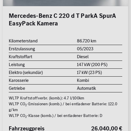
Mercedes-Benz C 220 d T ParkA SpurA
EasyPack Kamera
Kilometerstand
86.720 km
Erstzulassung
05/2023
Kraftstoffart
Diesel
Leistung
147 kW (200 PS)
Elektro (sekundär)
17 kW (23 PS)
Karosserie
Kombi
Getriebe
Automatik
WLTP Kraftstoffverbr. (komb.): 4.7 l/100km
WLTP CO
-Emissionen (komb.) / bei entladener Batterie: 122.0
2
g/km
WLTP CO
-Klasse (komb.) / bei entladener Batterie: D
2
Fahrzeugpreis
26.040,00 €