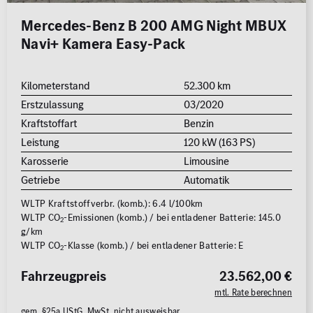
Mercedes-Benz B 200 AMG Night MBUX
Navi+ Kamera Easy-Pack
Kilometerstand
52.300 km
Erstzulassung
03/2020
Kraftstoffart
Benzin
Leistung
120 kW (163 PS)
Karosserie
Limousine
Getriebe
Automatik
WLTP Kraftstoffverbr. (komb.): 6.4 l/100km
WLTP CO
-Emissionen (komb.) / bei entladener Batterie: 145.0
2
g/km
WLTP CO
-Klasse (komb.) / bei entladener Batterie: E
2
Fahrzeugpreis
23.562,00 €
mtl. Rate berechnen
gem. §25a UStG, MwSt. nicht ausweisbar