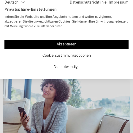
Datenschutzrichtlinie
|
Impressum
Deutsch
Beispiel:
Bei einem Zielpreis von 7.000 € wirkt es sich
Privatsphäre-Einstellungen
abschreckend aus, das Fahrzeug mit 9.990 €
Indem Sie die Webseite und ihre Angebote nutzen und weiter navigieren,
auszuzeichnen, da die meisten Interessenten nicht mit
akzeptieren Sie die unverzichtbaren Cookies. Sie können Ihre Einwilligung jederzeit
einem Nachlass von knapp 3.000 € rechnen. Dies dämmt
mit Wirkung für die Zukunft widerrufen.
die Nachfrage stark ein.
Akzeptieren
Fahrzeugreinigung buchen
Cookie Zustimmungsoptionen
Nur notwendige