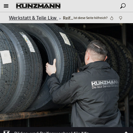
Werkstatt & Teile Lkw
Reifenwechsel NFZ und LKW
Ist diese Seite hilfreich?