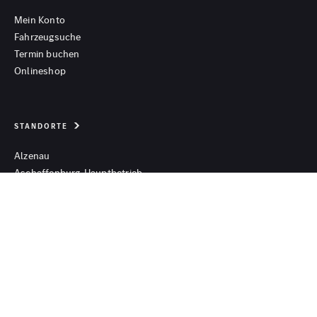
Mein Konto
Fahrzeugsuche
Termin buchen
Onlineshop
STANDORTE
Alzenau
Aschaffenburg-Hauptbetrieb
Aschaffenburg-Galerie
Aschaffenburg-Nilkheim
Büttelborn
Dietzenbach
Fulda
Gelnhausen
Stockstadt
Wörth