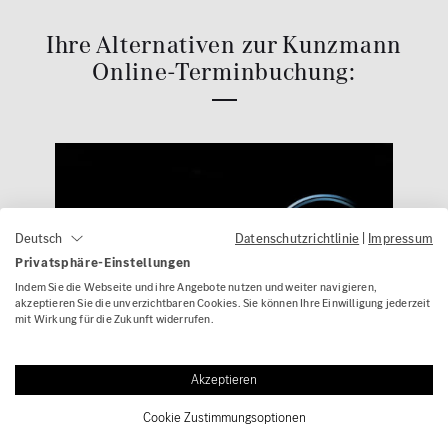
Ihre Alternativen zur Kunzmann
Online-Terminbuchung:
Datenschutzrichtlinie
|
Impressum
Deutsch
Privatsphäre-Einstellungen
Indem Sie die Webseite und ihre Angebote nutzen und weiter navigieren,
akzeptieren Sie die unverzichtbaren Cookies. Sie können Ihre Einwilligung jederzeit
mit Wirkung für die Zukunft widerrufen.
Akzeptieren
Termin buchen über Mercedes me
Cookie Zustimmungsoptionen
Die app erinnert Sie rechtzeitig an Service-