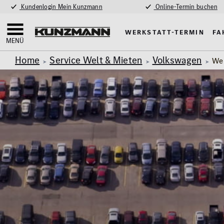
Kundenlogin Mein Kunzmann
Online-Termin buchen
Werkstatt-Termin
Fa
MENÜ
Home
Service Welt & Mieten
Volkswagen
We 