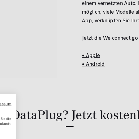
einem vernetzten Auto. 
möglich, viele Modelle a
App, verknüpfen Sie Ihr
Jetzt die We connect go
• Apple
• Android
ressum
n DataPlug? Jetzt kosten
Sie die
Zukunft