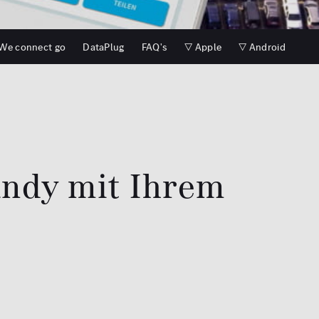
We connect go
DataPlug
FAQ's
▽ Apple
▽ Android
andy mit Ihrem