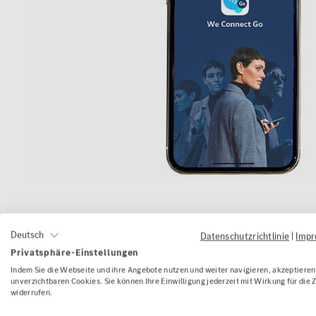
Deutsch
Datenschutzrichtlinie
|
Imp
Sie haben noch keine
Privatsphäre-Einstellungen
Indem Sie die Webseite und ihre Angebote nutzen und weiter navigieren, akzeptieren 
unverzichtbaren Cookies. Sie können Ihre Einwilligung jederzeit mit Wirkung für die 
widerrufen.