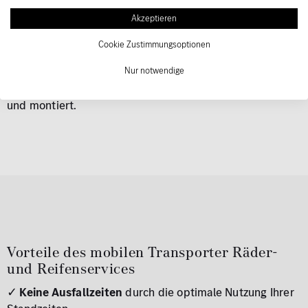
die
Standzeiten
Ihrer Fahrzeuge
optimal nutzen
.
Akzeptieren
Natürlich bieten wir Ihnen auch unseren Hol- und
Cookie Zustimmungsoptionen
Bringservice an. Dabei werden Ihre Räder von einem
Mitarbeiter abgeholt, die gewünschte Dienstleistung
Nur notwendige
durchgeführt und im Anschluss wieder zurückgebracht
und montiert.
Vorteile des mobilen Transporter Räder-
und Reifenservices
✓
Keine Ausfallzeiten
durch die optimale Nutzung Ihrer