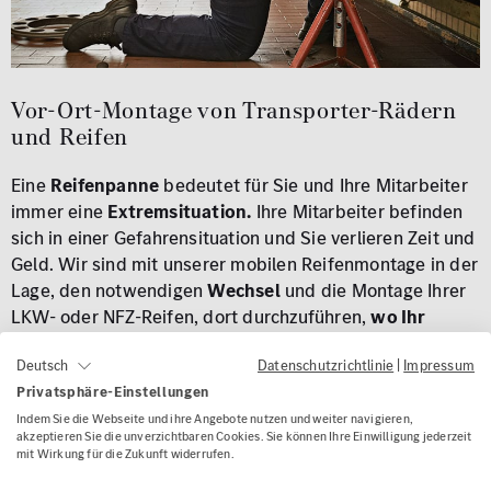
Vor-Ort-Montage von Transporter-Rädern
und Reifen
Eine
Reifenpanne
bedeutet für Sie und Ihre Mitarbeiter
immer eine
Extremsituation.
Ihre Mitarbeiter befinden
sich in einer Gefahrensituation und Sie verlieren Zeit und
Geld. Wir sind mit unserer mobilen Reifenmontage in der
Lage, den notwendigen
Wechsel
und die Montage Ihrer
LKW- oder NFZ-Reifen, dort durchzuführen,
wo Ihr
Fahrzeug aktuell steht
. Dabei spielt es keine Rolle, ob
Datenschutzrichtlinie
|
Impressum
Deutsch
dies bei Ihnen im Hof, zwischen zwei Fahrten oder
Privatsphäre-Einstellungen
während des Be- und Entladens stattfindet. Die Prüfung
des
Luftdrucks,
die
Sichtkontrolle
sowie das Messen
Indem Sie die Webseite und ihre Angebote nutzen und weiter navigieren,
akzeptieren Sie die unverzichtbaren Cookies. Sie können Ihre Einwilligung jederzeit
der
Profiltiefe
der Räder ist für uns selbstverständlich.
mit Wirkung für die Zukunft widerrufen.
Durch unsere Arbeit bei Ihnen vor Ort, können Sie