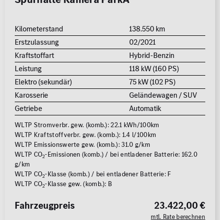
Kilometerstand
138.550 km
Erstzulassung
02/2021
Kraftstoffart
Hybrid-Benzin
Leistung
118 kW (160 PS)
Elektro (sekundär)
75 kW (102 PS)
Karosserie
Geländewagen / SUV
Getriebe
Automatik
WLTP Stromverbr. gew. (komb.): 22.1 kWh/100km
WLTP Kraftstoffverbr. gew. (komb.): 1.4 l/100km
WLTP Emissionswerte gew. (komb.): 31.0 g/km
WLTP CO
-Emissionen (komb.) / bei entladener Batterie: 162.0
2
g/km
WLTP CO
-Klasse (komb.) / bei entladener Batterie: F
2
WLTP CO
-Klasse gew. (komb.): B
2
Fahrzeugpreis
23.422,00 €
mtl. Rate berechnen