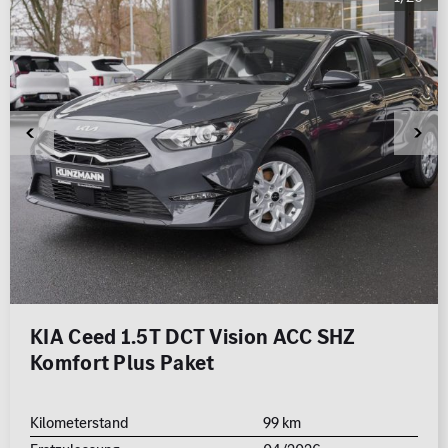
0 km
1.000 km
Leistung (PS)
50
700
Preis
0 €
500.000 €
MwSt. ausweisbar
KIA Ceed 1.5T DCT Vision ACC SHZ
Komfort Plus Paket
Kilometerstand
99 km