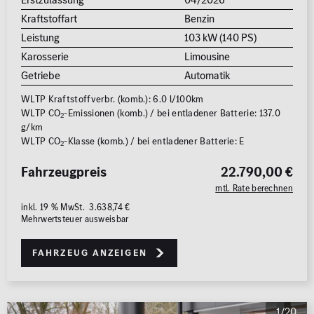
MB Rent Fahrzeug
Kraftstoffart
Benzin
Schadstoffklasse
Standorte
Leistung
103 kW (140 PS)
Karosserie
Limousine
ALLE
ALLE
Getriebe
Automatik
WLTP Kraftstoffverbr. (komb.): 6.0 l/100km
WLTP CO
-Emissionen (komb.) / bei entladener Batterie: 137.0
2
g/km
WLTP CO
-Klasse (komb.) / bei entladener Batterie: E
2
Fahrzeugpreis
22.790,00 €
Erstzulassung
mtl. Rate berechnen
2008
2026
inkl. 19 % MwSt. 3.638,74 €
Mehrwertsteuer ausweisbar
Kilometer
Fahrzeug anzeigen
0 km
250.000
km
Reichweite (elektrisch)
1/20