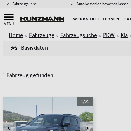
Fahrzeugsuche
Auto kostenlos bewerten lassen
Werkstatt-Termin
Fa
MENÜ
Home
Fahrzeuge
Fahrzeugsuche
PKW
Kia
Basisdaten
Allgemeine Informationen
1 Fahrzeug gefunden
Garantie
Allrad
Pkw
Van & Wohnmobil
(461)
(61)
Exterieur
Innenausstat
Marke
Modell
1/21
AMG Styling
Klimaa
KIA
EV5
Anhängerkupplung
Panora
Parkhil
Karosserie