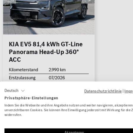
Rückfa
Schieb
Cabrio /
Limousine
Kombi
Roadster
Sitzhei
Standh
KIA EV5 81,4 kWh GT-Line
Panorama Head-Up 360°
Geländewage
Coupé
Van / Kleinbus
Sonstige
SUV
ACC
jung@smart Qualitätssiegel
Kilometerstand
2.990 km
Junge Sterne Qualitätssiegel
Erstzulassung
07/2026
Kleinwagen
Kraftstoffart
Elektro
MB Rent Fahrzeug
Deutsch
Datenschutzrichtlinie
|
Imp
Leistung
160 kW (218 PS)
Privatsphäre-Einstellungen
Karosserie
Geländewagen /
Kraftstoff
Getriebe
Indem Sie die Webseite und ihre Angebote nutzen und weiter navigieren, akzeptieren 
SUV
unverzichtbaren Cookies. Sie können Ihre Einwilligung jederzeit mit Wirkung für die 
ALLE
ALLE
widerrufen.
Getriebe
Automatik
WLTP Stromverbr. (komb.): 17.8 kWh/100km
Schadstoffklasse
Standorte
WLTP CO
-Klasse (komb.) / bei entladener
Akzeptieren
2