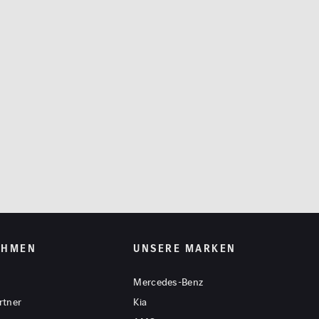
1
FAHRZEUG ANZEIGEN
rücksetzen
EHMEN
UNSERE MARKEN
Mercedes-Benz
rtner
Kia