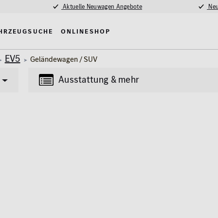
Aktuelle Neuwagen Angebote
Neu
hrzeugsuche
Onlineshop
EV5
Geländewagen / SUV
Ausstattung & mehr
Transporter
Lkw
(87)
(4)
tung
Multimedia
Erstzulassung
nlage
MBUX
2008
madach
Navigationssystem
fe / Park-Assistent
Kilometer