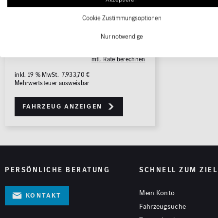
Batterie: A
ALLE
ALLE
WLTP CO
-Emissionen (komb.) / bei
Cookie Zustimmungsoptionen
2
entladener Batterie: 0.0 g/km
Nur notwendige
Fahrzeugpreis
49.690,00 €
mtl. Rate berechnen
inkl. 19 % MwSt. 7.933,70 €
Mehrwertsteuer ausweisbar
Fahrzeug anzeigen
PERSÖNLICHE BERATUNG
SCHNELL ZUM ZIEL
Mein Konto
Kontakt
Fahrzeugsuche