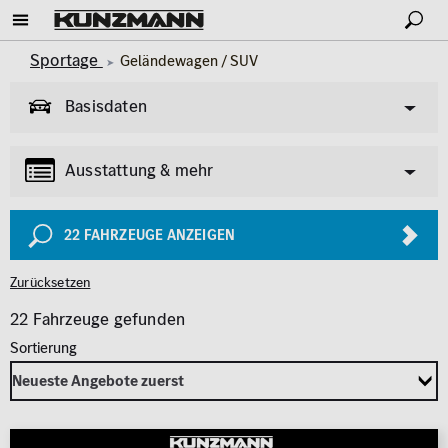
Sportage
Geländewagen / SUV
Basisdaten
Ausstattung & mehr
Pkw
Van & Wohnmobil
(458)
(61)
Allgemeine Informationen
22
FAHRZEUGE ANZEIGEN
Garantie
Allrad
Zurücksetzen
Exterieur
Transporter
Innenausstattung
Lkw
(87)
(4)
22 Fahrzeuge gefunden
AMG Styling
Klimaanlage
Marke
Modell
Anhängerkupplung
Panoramadach
KIA
SPORTAGE
Parkhilfe / Park-
Karosserie
Assistent