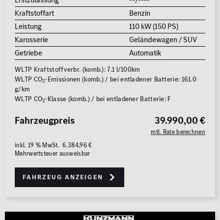
MB Rent Fahrzeug
Kraftstoffart
Benzin
Schadstoffklasse
Standorte
Leistung
110 kW (150 PS)
Karosserie
Geländewagen / SUV
ALLE
ALLE
Getriebe
Automatik
WLTP Kraftstoffverbr. (komb.): 7.1 l/100km
WLTP CO
-Emissionen (komb.) / bei entladener Batterie: 161.0
2
g/km
WLTP CO
-Klasse (komb.) / bei entladener Batterie: F
2
Fahrzeugpreis
39.990,00 €
Erstzulassung
mtl. Rate berechnen
2008
2026
inkl. 19 % MwSt. 6.384,96 €
Mehrwertsteuer ausweisbar
Kilometer
Fahrzeug anzeigen
0 km
250.000
km
Reichweite (elektrisch)