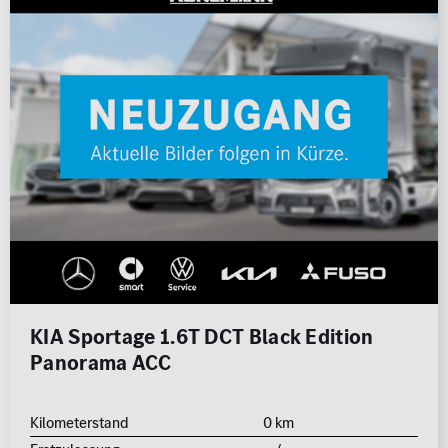
0 km
1.000 km
Leistung (PS)
50
700
Preis
0 €
500.000 €
MwSt. ausweisbar
KIA Sportage 1.6T DCT Black Edition
Panorama ACC
Kilometerstand
0 km