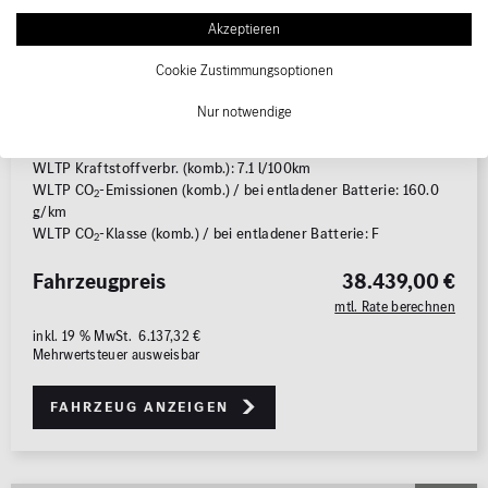
Erstzulassung
--/----
Akzeptieren
Kraftstoffart
Benzin
Cookie Zustimmungsoptionen
Leistung
110 kW (150 PS)
Karosserie
Geländewagen / SUV
Nur notwendige
Getriebe
Automatik
WLTP Kraftstoffverbr. (komb.): 7.1 l/100km
WLTP CO
-Emissionen (komb.) / bei entladener Batterie: 160.0
2
g/km
WLTP CO
-Klasse (komb.) / bei entladener Batterie: F
2
Fahrzeugpreis
38.439,00 €
mtl. Rate berechnen
inkl. 19 % MwSt. 6.137,32 €
Mehrwertsteuer ausweisbar
Fahrzeug anzeigen