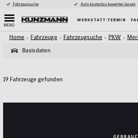
Fahrzeugsuche
Auto kostenlos bewerten lassen
Werkstatt-Termin
Fa
MENÜ
Home
Fahrzeuge
Fahrzeugsuche
PKW
Mer
Basisdaten
Allgemeine Informationen
19 Fahrzeuge gefunden
Garantie
Allrad
Pkw
Van & Wohnmobil
(434)
(58)
Exterieur
Innenausstat
Marke
Modell
AMG Styling
Klimaa
MERCEDES-BENZ
A-KLASSE
Anhängerkupplung
Panora
Parkhil
Karosserie
GEBRAUC