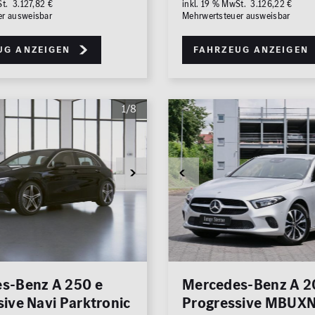
St. 3.127,82 €
inkl. 19 % MwSt. 3.126,22 €
er ausweisbar
Mehrwertsteuer ausweisbar
ug anzeigen
Fahrzeug anzeigen
1/8
s-Benz A 250 e
Mercedes-Benz A 2
ive Navi Parktronic
Progressive MBUXN