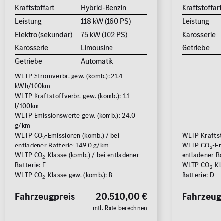
Kraftstoffart
Hybrid-Benzin
Kraftstoffar
Leistung
118 kW (160 PS)
Leistung
Elektro (sekundär)
75 kW (102 PS)
Karosserie
Karosserie
Limousine
Getriebe
Getriebe
Automatik
WLTP Stromverbr. gew. (komb.): 21.4
kWh/100km
WLTP Kraftstoffverbr. gew. (komb.): 1.1
l/100km
WLTP Emissionswerte gew. (komb.): 24.0
g/km
WLTP CO
-Emissionen (komb.) / bei
WLTP Kraftst
2
entladener Batterie: 149.0 g/km
WLTP CO
-Em
2
WLTP CO
-Klasse (komb.) / bei entladener
entladener B
2
Batterie: E
WLTP CO
-Kl
2
WLTP CO
-Klasse gew. (komb.): B
Batterie: D
2
Fahrzeugpreis
20.510,00 €
Fahrzeug
mtl. Rate berechnen