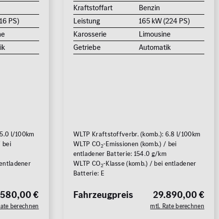
Kraftstoffart
Benzin
16 PS)
Leistung
165 kW (224 PS)
ne
Karosserie
Limousine
ik
Getriebe
Automatik
 5.0 l/100km
WLTP Kraftstoffverbr. (komb.): 6.8 l/100km
 bei
WLTP CO
-Emissionen (komb.) / bei
2
m
entladener Batterie: 154.0 g/km
 entladener
WLTP CO
-Klasse (komb.) / bei entladener
2
Batterie: E
.580,00 €
Fahrzeugpreis
29.890,00 €
Rate berechnen
mtl. Rate berechnen