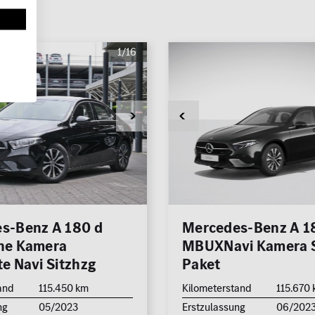
1/16
s-Benz A 180 d
Mercedes-Benz A 1
ne Kamera
MBUXNavi Kamera S
e Navi Sitzhzg
Paket
and
115.450 km
Kilometerstand
115.670
ng
05/2023
Erstzulassung
06/202