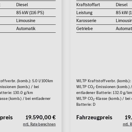
t
Diesel
Kraftstoffart
Diesel
85 kW (116 PS)
Leistung
85 kW (1
Limousine
Karosserie
Limousi
Automatik
Getriebe
Automat
offverbr. (komb.): 5.0 l/100km
WLTP Kraftstoffverbr. (komb.):
issionen (komb.) / bei
WLTP CO
-Emissionen (komb.) /
2
atterie: 130.0 g/km
entladener Batterie: 132.0 g/k
asse (komb.) / bei entladener
WLTP CO
-Klasse (komb.) / bei
2
Batterie: D
preis
19.590,00 €
Fahrzeugpreis
19
mtl. Rate berechnen
mtl. 