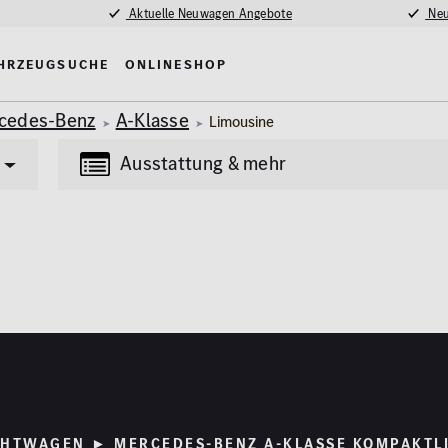
Aktuelle Neuwagen Angebote
Neu
hrzeugsuche
Onlineshop
cedes-Benz
A-Klasse
Limousine
Ausstattung & mehr
Transporter
Lkw
(84)
(4)
tung
Multimedia
Erstzulassung
nlage
MBUX
2008
madach
Navigationssystem
fe / Park-Assistent
Kilometer
HTWAGEN ► MERCEDES-BENZ A-KLASSE KOMPAKTL