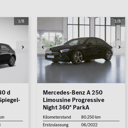
1/8
1/8
80 d
Mercedes-Benz A 250
piegel-
Limousine Progressive
Night 360° ParkA
 km
Kilometerstand
80.250 km
3
Erstzulassung
06/2022