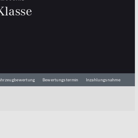
250.000
Klasse
km
1.000 km
700
ahrzeugbewertung
Bewertungstermin
Inzahlungsnahme
500.000 €
19
FAHRZEUGE ANZEIGEN
rücksetzen