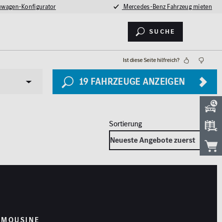
wagen-Konfigurator
Mercedes-Benz Fahrzeug mieten
Suche
Ist diese Seite hilfreich?
19
FAHRZEUGE ANZEIGEN
Sicherheit
LED Licht
2026
Totwinkel-Assistent
IMOUSINE