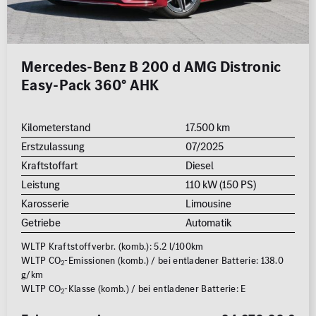
MB Rent Fahrzeug
Schadstoffklasse
Standorte
ALLE
ALLE
Mercedes-Benz B 200 d AMG Distronic
Easy-Pack 360° AHK
Kilometerstand
17.500 km
Erstzulassung
07/2025
Kraftstoffart
Diesel
Erstzulassung
Leistung
110 kW (150 PS)
2008
2026
Karosserie
Limousine
Getriebe
Automatik
Kilometer
WLTP Kraftstoffverbr. (komb.): 5.2 l/100km
0 km
250.000
WLTP CO
-Emissionen (komb.) / bei entladener Batterie: 138.0
2
km
g/km
WLTP CO
-Klasse (komb.) / bei entladener Batterie: E
2
Reichweite (elektrisch)