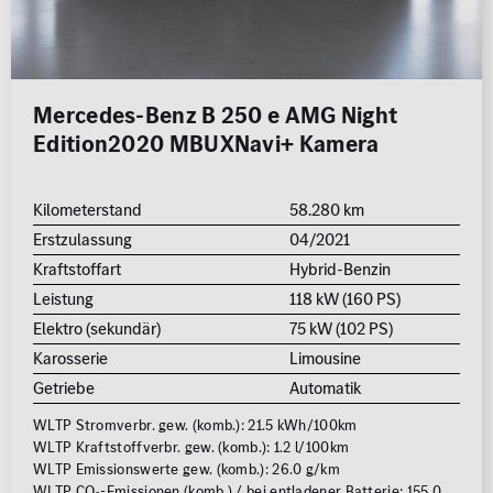
Mercedes-Benz B 250 e AMG Night
Edition2020 MBUXNavi+ Kamera
Kilometerstand
58.280 km
Erstzulassung
04/2021
Kraftstoffart
Hybrid-Benzin
Leistung
118 kW (160 PS)
Elektro (sekundär)
75 kW (102 PS)
Karosserie
Limousine
Getriebe
Automatik
WLTP Stromverbr. gew. (komb.): 21.5 kWh/100km
WLTP Kraftstoffverbr. gew. (komb.): 1.2 l/100km
WLTP Emissionswerte gew. (komb.): 26.0 g/km
WLTP CO
-Emissionen (komb.) / bei entladener Batterie: 155.0