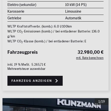
Elektro (sekundär)
10 kW (14 PS)
Karosserie
Limousine
Getriebe
Automatik
WLTP Kraftstoffverbr. (komb.): 6.0 l/100km
WLTP CO
-Emissionen (komb.) / bei entladener Batterie: 136.0
2
g/km
WLTP CO
-Klasse (komb.) / bei entladener Batterie: E
2
Fahrzeugpreis
32.980,00 €
mtl. Rate berechnen
inkl. 19 % MwSt. 5.265,71 €
Mehrwertsteuer ausweisbar
Fahrzeug anzeigen
1/19