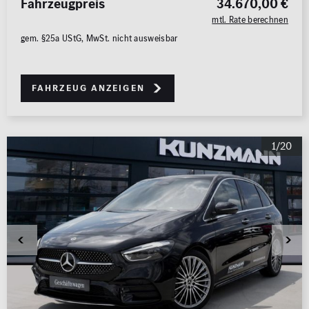
Fahrzeugpreis
34.670,00 €
0 km
1.000 km
mtl. Rate berechnen
gem. §25a UStG, MwSt. nicht ausweisbar
Leistung (PS)
50
700
Fahrzeug anzeigen
Preis
0 €
500.000 €
1/20
MwSt. ausweisbar