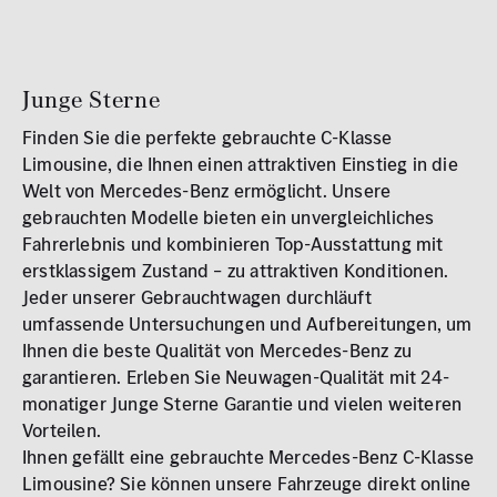
MB Rent Fahrzeug
Schadstoffklasse
Standorte
Junge Sterne
ALLE
ALLE
Finden Sie die perfekte gebrauchte C-Klasse
Limousine, die Ihnen einen attraktiven Einstieg in die
Welt von Mercedes-Benz ermöglicht. Unsere
gebrauchten Modelle bieten ein unvergleichliches
Fahrerlebnis und kombinieren Top-Ausstattung mit
erstklassigem Zustand – zu attraktiven Konditionen.
Erstzulassung
Jeder unserer Gebrauchtwagen durchläuft
2008
2026
umfassende Untersuchungen und Aufbereitungen, um
Ihnen die beste Qualität von Mercedes-Benz zu
Kilometer
garantieren. Erleben Sie Neuwagen-Qualität mit 24-
monatiger Junge Sterne Garantie und vielen weiteren
0 km
250.000
km
Vorteilen.
Ihnen gefällt eine gebrauchte Mercedes-Benz C-Klasse
Reichweite (elektrisch)
Limousine? Sie können unsere Fahrzeuge direkt online