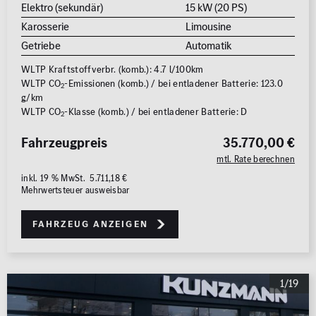
Elektro (sekundär)
15 kW (20 PS)
Karosserie
Limousine
Getriebe
Automatik
WLTP Kraftstoffverbr. (komb.): 4.7 l/100km
WLTP CO
-Emissionen (komb.) / bei entladener Batterie: 123.0
2
g/km
WLTP CO
-Klasse (komb.) / bei entladener Batterie: D
2
Fahrzeugpreis
35.770,00 €
mtl. Rate berechnen
inkl. 19 % MwSt. 5.711,18 €
Mehrwertsteuer ausweisbar
Fahrzeug anzeigen
1/19