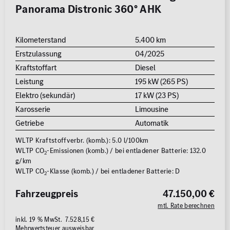
Panorama Distronic 360° AHK
Kilometerstand
5.400 km
Erstzulassung
04/2025
Kraftstoffart
Diesel
Leistung
195 kW (265 PS)
Elektro (sekundär)
17 kW (23 PS)
Karosserie
Limousine
Getriebe
Automatik
WLTP Kraftstoffverbr. (komb.): 5.0 l/100km
WLTP CO
-Emissionen (komb.) / bei entladener Batterie: 132.0
2
g/km
WLTP CO
-Klasse (komb.) / bei entladener Batterie: D
2
Fahrzeugpreis
47.150,00 €
mtl. Rate berechnen
inkl. 19 % MwSt. 7.528,15 €
Mehrwertsteuer ausweisbar