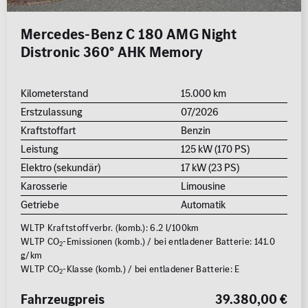
Mercedes-Benz C 180 AMG Night
Distronic 360° AHK Memory
Kilometerstand
15.000 km
Erstzulassung
07/2026
Kraftstoffart
Benzin
Leistung
125 kW (170 PS)
Elektro (sekundär)
17 kW (23 PS)
Karosserie
Limousine
Getriebe
Automatik
WLTP Kraftstoffverbr. (komb.): 6.2 l/100km
WLTP CO
-Emissionen (komb.) / bei entladener Batterie: 141.0
2
g/km
WLTP CO
-Klasse (komb.) / bei entladener Batterie: E
2
Fahrzeugpreis
39.380,00 €