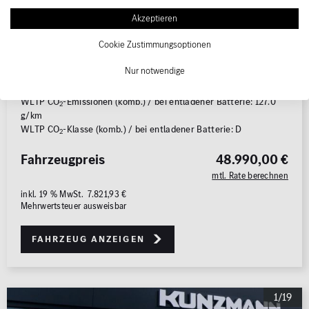
Leistung
145 kW (197 PS)
Akzeptieren
Elektro (sekundär)
17 kW (23 PS)
Cookie Zustimmungsoptionen
Karosserie
Limousine
Getriebe
Automatik
Nur notwendige
WLTP Kraftstoffverbr. (komb.): 4.8 l/100km
WLTP CO
-Emissionen (komb.) / bei entladener Batterie: 127.0
2
g/km
WLTP CO
-Klasse (komb.) / bei entladener Batterie: D
2
Fahrzeugpreis
48.990,00 €
mtl. Rate berechnen
inkl. 19 % MwSt. 7.821,93 €
Mehrwertsteuer ausweisbar
Fahrzeug anzeigen
1/19