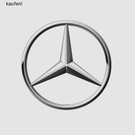
0 km
1.000 km
kaufen!
Leistung (PS)
50
700
Preis
0 €
500.000 €
MwSt. ausweisbar