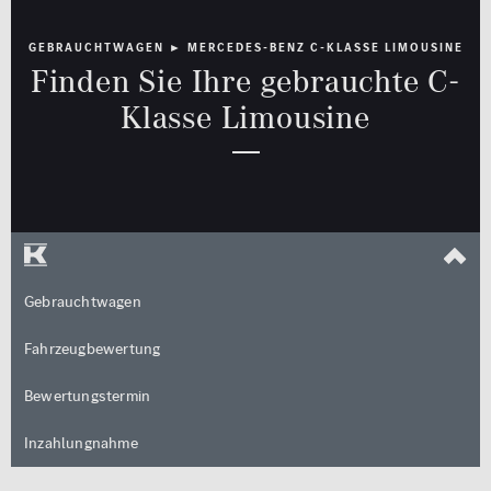
Rückfahrkamera
GEBRAUCHTWAGEN ► MERCEDES-BENZ C-KLASSE LIMOUSINE
Limousine
Cabrio / Roadster
Schiebedach
Finden Sie Ihre gebrauchte C-
Klasse Limousine
Sitzheizung
Standheizung
Kombi
Coupé
Multimedia
Sicherheit
MBUX
LED Licht
Navigationssystem
Totwinkel-Assistent
Van / Kleinbus
Geländewagen / SUV
Gebrauchtwagen
Sonstige
Fahrzeugbewertung
jung@smart
Qualitätssiegel
Kleinwagen
Bewertungstermin
Junge Sterne
Inzahlungnahme
Kraftstoff
Getriebe
Qualitätssiegel
ALLE
ALLE