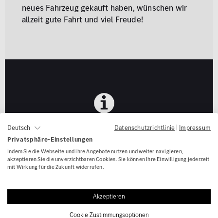
neues Fahrzeug gekauft haben, wünschen wir
allzeit gute Fahrt und viel Freude!
Vorteile der Autobewertung bei
Datenschutzrichtlinie
|
Impressum
Deutsch
Kunzmann
Privatsphäre-Einstellungen
Indem Sie die Webseite und ihre Angebote nutzen und weiter navigieren,
akzeptieren Sie die unverzichtbaren Cookies. Sie können Ihre Einwilligung jederzeit
mit Wirkung für die Zukunft widerrufen.
Akzeptieren
Cookie Zustimmungsoptionen
Fahrzeugpreis in nur 3 Schritte