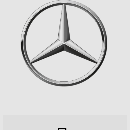
0 km
1.000 km
Leistung (PS)
50
700
Preis
0 €
500.000 €
MwSt. ausweisbar