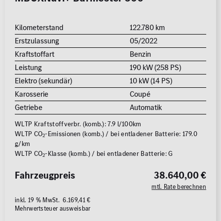
Kilometerstand
122.780 km
Erstzulassung
05/2022
Kraftstoffart
Benzin
Leistung
190 kW (258 PS)
Elektro (sekundär)
10 kW (14 PS)
Karosserie
Coupé
Getriebe
Automatik
WLTP Kraftstoffverbr. (komb.): 7.9 l/100km
WLTP CO
-Emissionen (komb.) / bei entladener Batterie: 179.0
2
g/km
WLTP CO
-Klasse (komb.) / bei entladener Batterie: G
2
Fahrzeugpreis
38.640,00 €
mtl. Rate berechnen
inkl. 19 % MwSt. 6.169,41 €
Mehrwertsteuer ausweisbar