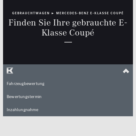
Rückfahrkamera
GEBRAUCHTWAGEN ► MERCEDES-BENZ E-KLASSE COUPÉ
Limousine
Cabrio / Roadster
Schiebedach
Finden Sie Ihre gebrauchte E-
Klasse Coupé
Sitzheizung
Standheizung
Kombi
Coupé
Multimedia
Sicherheit
MBUX
LED Licht
Navigationssystem
Totwinkel-Assistent
Van / Kleinbus
Geländewagen / SUV
Fahrzeugbewertung
Sonstige
Bewertungstermin
jung@smart
Qualitätssiegel
Kleinwagen
Inzahlungnahme
Junge Sterne
Kraftstoff
Getriebe
Qualitätssiegel
ALLE
ALLE