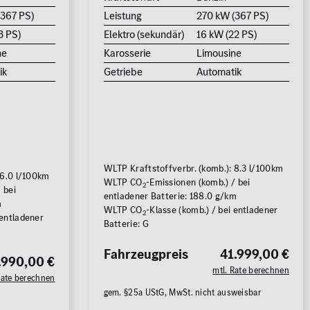
(367 PS)
Leistung
270 kW (367 PS)
3 PS)
Elektro (sekundär)
16 kW (22 PS)
ne
Karosserie
Limousine
ik
Getriebe
Automatik
WLTP Kraftstoffverbr. (komb.): 8.3 l/100km
 6.0 l/100km
WLTP CO
-Emissionen (komb.) / bei
2
 bei
entladener Batterie: 188.0 g/km
m
WLTP CO
-Klasse (komb.) / bei entladener
2
 entladener
Batterie: G
Fahrzeugpreis
41.999,00 €
.990,00 €
mtl. Rate berechnen
Rate berechnen
gem. §25a UStG, MwSt. nicht ausweisbar