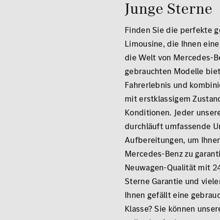
Junge Sterne
ALLE
ALLE
Finden Sie die perfekte 
Limousine, die Ihnen einen
die Welt von Mercedes-B
gebrauchten Modelle biet
Fahrerlebnis und kombini
mit erstklassigem Zustand
Konditionen. Jeder unse
durchläuft umfassende U
Aufbereitungen, um Ihnen
Mercedes-Benz zu garanti
Neuwagen-Qualität mit 2
Sterne Garantie und viele
Ihnen gefällt eine gebra
Klasse? Sie können unser