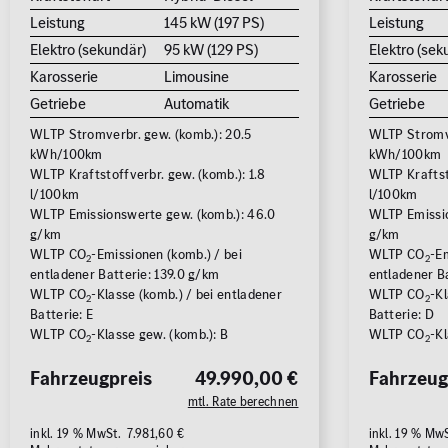
Leistung
145 kW (197 PS)
Leistung
Elektro (sekundär)
95 kW (129 PS)
Elektro (sek
Karosserie
Limousine
Karosserie
Getriebe
Automatik
Getriebe
WLTP Stromverbr. gew. (komb.): 20.5
WLTP Stromve
kWh/100km
kWh/100km
WLTP Kraftstoffverbr. gew. (komb.): 1.8
WLTP Kraftsto
l/100km
l/100km
WLTP Emissionswerte gew. (komb.): 46.0
WLTP Emissio
g/km
g/km
WLTP CO
-Emissionen (komb.) / bei
WLTP CO
-Em
2
2
entladener Batterie: 139.0 g/km
entladener B
WLTP CO
-Klasse (komb.) / bei entladener
WLTP CO
-Kl
2
2
Batterie: E
Batterie: D
WLTP CO
-Klasse gew. (komb.): B
WLTP CO
-Kl
2
2
Fahrzeugpreis
49.990,00 €
Fahrzeug
mtl. Rate berechnen
inkl. 19 % MwSt. 7.981,60 €
inkl. 19 % Mw