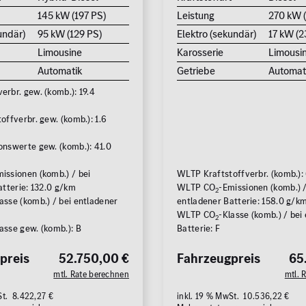
145 kW (197 PS)
Leistung
270 kW 
undär)
95 kW (129 PS)
Elektro (sekundär)
17 kW (2
Limousine
Karosserie
Limousi
Automatik
Getriebe
Automat
rbr. gew. (komb.): 19.4
ffverbr. gew. (komb.): 1.6
nswerte gew. (komb.): 41.0
issionen (komb.) / bei
WLTP Kraftstoffverbr. (komb.):
atterie: 132.0 g/km
WLTP CO
-Emissionen (komb.) /
2
asse (komb.) / bei entladener
entladener Batterie: 158.0 g/k
WLTP CO
-Klasse (komb.) / bei
2
asse gew. (komb.): B
Batterie: F
preis
52.750,00 €
Fahrzeugpreis
65
mtl. Rate berechnen
mtl. 
St. 8.422,27 €
inkl. 19 % MwSt. 10.536,22 €