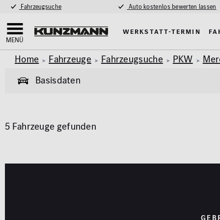
Fahrzeugsuche
Auto kostenlos bewerten lassen
Werkstatt-Termin
Fa
MENÜ
Home
Fahrzeuge
Fahrzeugsuche
PKW
Mer
Basisdaten
Allgemeine Informationen
5 Fahrzeuge gefunden
Garantie
Allrad
Pkw
Van & Wohnmobil
(441)
(59)
Exterieur
Innenausstat
Marke
Modell
AMG Styling
Klimaa
MERCEDES-BENZ
E-KLASSE
Anhängerkupplung
Panora
Parkhil
Karosserie
GEB