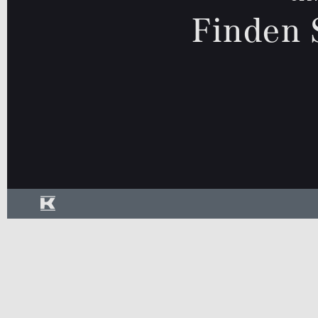
Finden 
Rückfa
Schieb
Cabrio /
Limousine
Kombi
Roadster
Sitzhei
Standh
Geländewage
Coupé
Van / Kleinbus
Sonstige
SUV
jung@smart Qualitätssiegel
Junge Sterne Qualitätssiegel
Kleinwagen
MB Rent Fahrzeug
Kraftstoff
Getriebe
ALLE
ALLE
Schadstoffklasse
Standorte