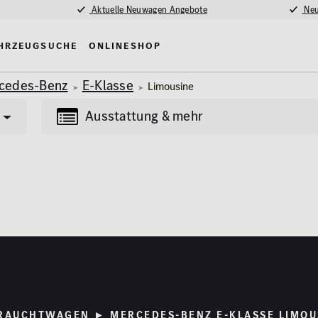
Aktuelle Neuwagen Angebote
Neu
hrzeugsuche
Onlineshop
cedes-Benz
E-Klasse
Limousine
Ausstattung & mehr
Transporter
Lkw
(85)
(4)
tung
Multimedia
Erstzulassung
nlage
MBUX
2008
madach
Navigationssystem
fe / Park-Assistent
Kilometer
RAUCHTWAGEN ► MERCEDES-BENZ E-KLASSE LIMOU