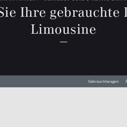
0 km
Sie Ihre gebrauchte 
hrkamera
edach
Reichweite (elektrisch)
Limousine
zung
0 km
eizung
Leistung (PS)
n /
50
Preis
0 €
Gebrauchtwagen
MwSt. ausweisbar
Zu