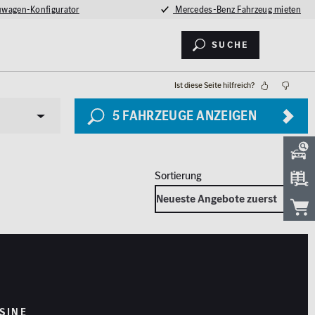
wagen-Konfigurator
Mercedes-Benz Fahrzeug mieten
Suche
Ist diese Seite hilfreich?
5
FAHRZEUGE ANZEIGEN
Sicherheit
LED Licht
2026
Totwinkel-Assistent
SINE