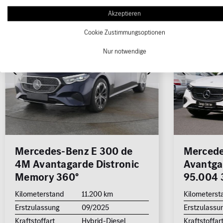
Akzeptieren
1/7
Cookie Zustimmungsoptionen
Nur notwendige
Mercedes-Benz E 300 de
Mercede
4M Avantagarde Distronic
Avantga
Memory 360°
95.004 
Kilometerstand
11.200 km
Kilometerst
Erstzulassung
09/2025
Erstzulassu
Kraftstoffart
Hybrid-Diesel
Kraftstoffar