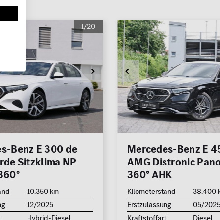
1/20
s-Benz E 300 de
Mercedes-Benz E 4
rde Sitzklima NP
AMG Distronic Pan
360°
360° AHK
and
10.350 km
Kilometerstand
38.400 
ng
12/2025
Erstzulassung
05/202
t
Hybrid-Diesel
Kraftstoffart
Diesel