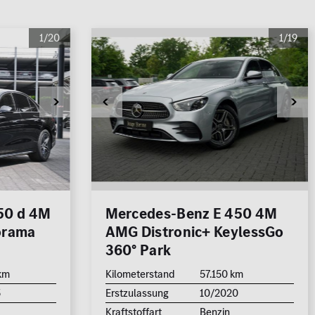
1/20
1/19
50 d 4M
Mercedes-Benz E 450 4M
orama
AMG Distronic+ KeylessGo
360° Park
km
Kilometerstand
57.150 km
5
Erstzulassung
10/2020
Kraftstoffart
Benzin