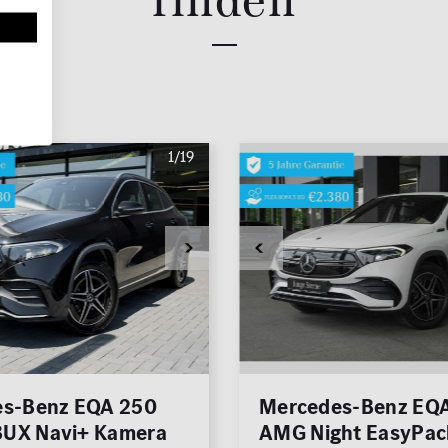
Leistung (PS)
n /
50
Preis
0 €
1/19
MwSt. ausweisbar
Zu
s-Benz EQA 250
Mercedes-Benz EQ
UX Navi+ Kamera
AMG Night EasyPac