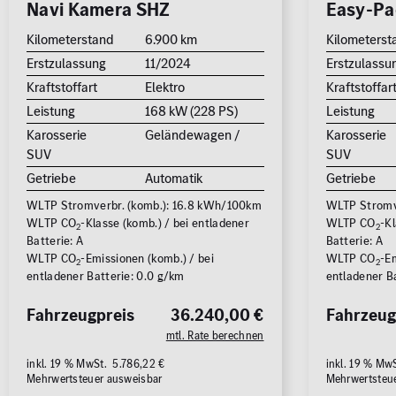
Navi Kamera SHZ
Easy-Pa
Kilometerstand
6.900 km
Kilometerst
Erstzulassung
11/2024
Erstzulassu
Kraftstoffart
Elektro
Kraftstoffar
Leistung
168 kW (228 PS)
Leistung
Karosserie
Geländewagen /
Karosserie
SUV
SUV
Getriebe
Automatik
Getriebe
WLTP Stromverbr. (komb.): 16.8 kWh/100km
WLTP Stromve
WLTP CO
-Klasse (komb.) / bei entladener
WLTP CO
-Kl
2
2
Batterie: A
Batterie: A
WLTP CO
-Emissionen (komb.) / bei
WLTP CO
-Em
2
2
entladener Batterie: 0.0 g/km
entladener B
Fahrzeugpreis
36.240,00 €
Fahrzeug
mtl. Rate berechnen
inkl. 19 % MwSt. 5.786,22 €
inkl. 19 % Mw
Mehrwertsteuer ausweisbar
Mehrwertsteu