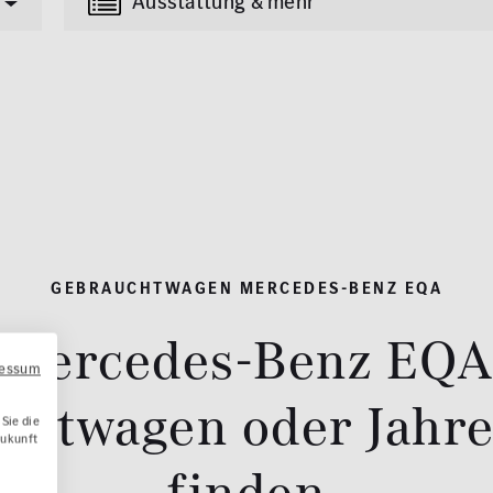
Ausstattung & mehr
Transporter
Lkw
(85)
(4)
tung
Multimedia
Erstzulassung
nlage
MBUX
2008
madach
Navigationssystem
GEBRAUCHTWAGEN MERCEDES-BENZ EQA
fe / Park-Assistent
Kilometer
0 km
Mercedes-Benz EQA
hrkamera
ressum
edach
Reichweite (elektrisch)
chtwagen oder Jahr
Sie die
zung
0 km
Zukunft
finden
eizung