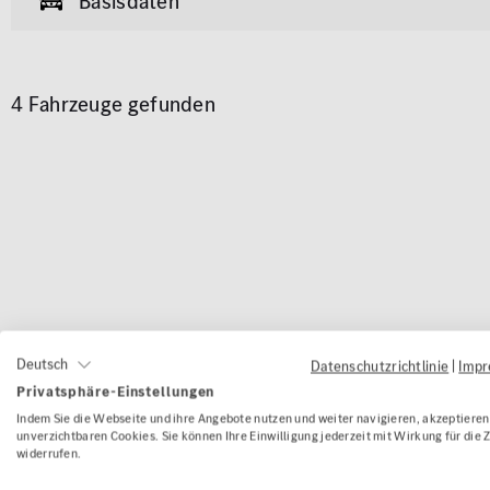
Basisdaten
Allgemeine Informationen
4 Fahrzeuge gefunden
Garantie
Allrad
Pkw
Van & Wohnmobil
(436)
(59)
Exterieur
Innenausstat
Marke
Modell
AMG Styling
Klimaa
MERCEDES-BENZ
EQA
Anhängerkupplung
Panora
Parkhil
Karosserie
Rückfa
Deutsch
Datenschutzrichtlinie
|
Imp
Schieb
Cabrio /
Privatsphäre-Einstellungen
Limousine
Kombi
Gebrau
Roadster
Indem Sie die Webseite und ihre Angebote nutzen und weiter navigieren, akzeptieren 
Sitzhei
unverzichtbaren Cookies. Sie können Ihre Einwilligung jederzeit mit Wirkung für die 
widerrufen.
Standh