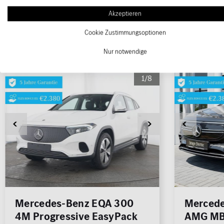
Geländewage
Coupé
Van / Kleinbus
Sonstige
Akzeptieren
SUV
jung@smart Qualitätssiegel
Cookie Zustimmungsoptionen
Junge Sterne Qualitätssiegel
Nur notwendige
Kleinwagen
MB Rent Fahrzeug
1/8
Kraftstoff
Getriebe
ALLE
ALLE
Schadstoffklasse
Standorte
ALLE
ALLE
Mercedes-Benz EQA 300
Mercede
4M Progressive EasyPack
AMG MB