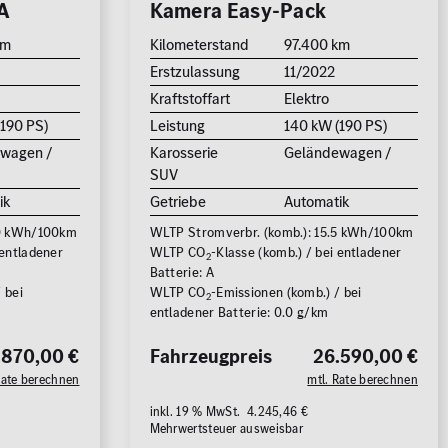
A
Kamera Easy-Pack
rücksetzen
km
Kilometerstand
97.400 km
1
Erstzulassung
11/2022
Kraftstoffart
Elektro
(190 PS)
Leistung
140 kW (190 PS)
wagen /
Karosserie
Geländewagen /
SUV
ik
Getriebe
Automatik
.0 kWh/100km
WLTP Stromverbr. (komb.): 15.5 kWh/100km
 entladener
WLTP CO
-Klasse (komb.) / bei entladener
2
Batterie: A
 bei
WLTP CO
-Emissionen (komb.) / bei
2
entladener Batterie: 0.0 g/km
.870,00 €
Fahrzeugpreis
26.590,00 €
Rate berechnen
mtl. Rate berechnen
inkl. 19 % MwSt. 4.245,46 €
Mehrwertsteuer ausweisbar