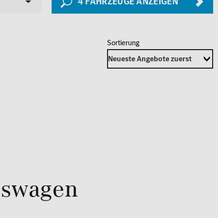
4
FAHRZEUGE ANZEIGEN
Sicherheit
LED Licht
2026
Totwinkel-Assistent
250.000
km
eswagen
1.000 km