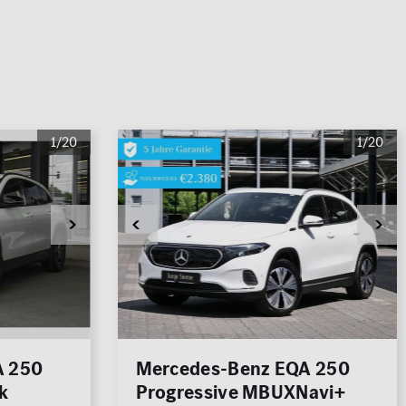
700
500.000 €
1/20
1/20
4
FAHRZEUGE ANZEIGEN
rücksetzen
A 250
Mercedes-Benz EQA 250
4
FAHRZEUGE ANZEIGEN
k
Progressive MBUXNavi+