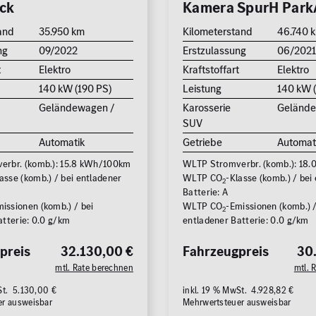
ck
Kamera SpurH Park
Zu
and
35.950 km
Kilometerstand
46.740 
ng
09/2022
Erstzulassung
06/202
t
Elektro
Kraftstoffart
Elektro
140 kW (190 PS)
Leistung
140 kW 
Geländewagen /
Karosserie
Gelände
SUV
Automatik
Getriebe
Automat
rbr. (komb.): 15.8 kWh/100km
WLTP Stromverbr. (komb.): 18
asse (komb.) / bei entladener
WLTP CO
-Klasse (komb.) / bei
2
Batterie: A
issionen (komb.) / bei
WLTP CO
-Emissionen (komb.) /
2
atterie: 0.0 g/km
entladener Batterie: 0.0 g/km
preis
32.130,00 €
Fahrzeugpreis
30
mtl. Rate berechnen
mtl. 
St. 5.130,00 €
inkl. 19 % MwSt. 4.928,82 €
er ausweisbar
Mehrwertsteuer ausweisbar