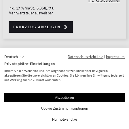
0 km
1.000 km
mtl. Rate berechnen
inkl. 19 % MwSt. 6.368,99 €
Mehrwertsteuer ausweisbar
Leistung (PS)
50
700
Fahrzeug anzeigen
Preis
0 €
500.000 €
War diese Seite hilfreich?
Datenschutzrichtlinie
|
Impressum
Deutsch
MwSt. ausweisbar
Privatsphäre-Einstellungen
Indem Sie die Webseite und ihre Angebote nutzen und weiter navigieren,
akzeptieren Sie die unverzichtbaren Cookies. Sie können Ihre Einwilligung jederzeit
mit Wirkung für die Zukunft widerrufen.
PERSÖNLICHE BERATUNG
Kontakt
Akzeptieren
Cookie Zustimmungsoptionen
AUTOHAUS
06021 / 361 - 11 - 100
Nur notwendige