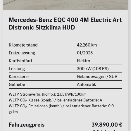
MB Rent Fahrzeug
Schadstoffklasse
Standorte
Mercedes-Benz EQC 400 4M Electric Art
ALLE
ALLE
Distronic Sitzklima HUD
Kilometerstand
42.260 km
Erstzulassung
01/2023
Kraftstoffart
Elektro
Leistung
300 kW (408 PS)
Erstzulassung
Karosserie
Geländewagen / SUV
2008
2026
Getriebe
Automatik
WLTP Stromverbr. (komb.): 23.5 kWh/100km
Kilometer
WLTP CO
-Klasse (komb.) / bei entladener Batterie: A
2
WLTP CO
-Emissionen (komb.) / bei entladener Batterie: 0.0
0 km
250.000
2
g/km
km
Reichweite (elektrisch)
Fahrzeugpreis
39.890,00 €