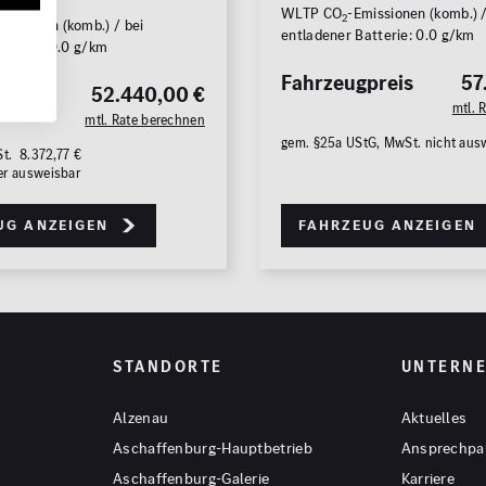
WLTP CO
-Emissionen (komb.) /
2
issionen (komb.) / bei
entladener Batterie: 0.0 g/km
atterie: 0.0 g/km
Fahrzeugpreis
57
preis
52.440,00 €
mtl. 
mtl. Rate berechnen
gem. §25a UStG, MwSt. nicht aus
St. 8.372,77 €
er ausweisbar
Zu
ug anzeigen
Fahrzeug anzeigen
STANDORTE
UNTERN
Alzenau
Aktuelles
Aschaffenburg-Hauptbetrieb
Ansprechpa
Aschaffenburg-Galerie
Karriere