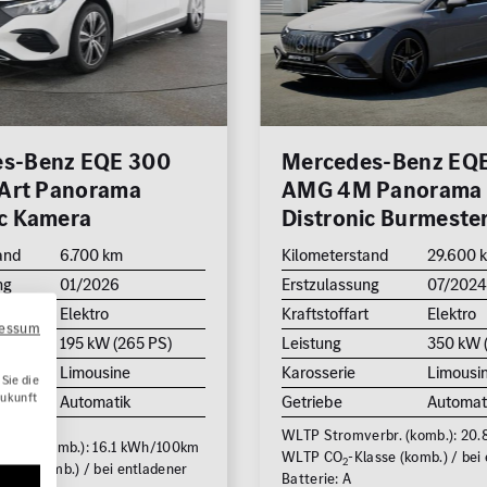
0 km
hrkamera
edach
Reichweite (elektrisch)
zung
0 km
eizung
s-Benz EQE 300
Mercedes-Benz EQ
Leistung (PS)
c Art Panorama
AMG 4M Panorama
n /
50
ic Kamera
Distronic Burmeste
and
6.700 km
Kilometerstand
29.600 
Preis
ng
01/2026
Erstzulassung
07/202
0 €
t
Elektro
Kraftstoffart
Elektro
ressum
195 kW (265 PS)
Leistung
350 kW 
MwSt. ausweisbar
Limousine
Karosserie
Limousi
Sie die
Zukunft
Automatik
Getriebe
Automat
WLTP Stromverbr. (komb.): 20
Zu
rbr. (komb.): 16.1 kWh/100km
WLTP CO
-Klasse (komb.) / bei
2
asse (komb.) / bei entladener
Batterie: A