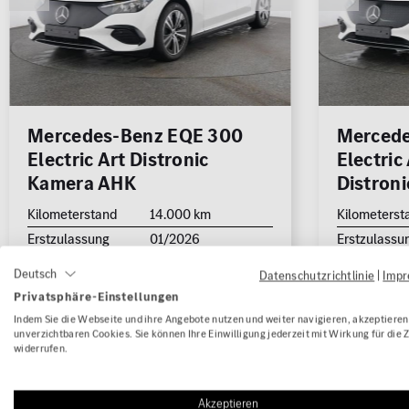
Rückfa
Schieb
Cabrio /
Limousine
Kombi
Roadster
Sitzhei
Standh
Mercedes-Benz EQE 300
Mercede
Electric Art Distronic
Electri
Geländewage
Coupé
Van / Kleinbus
Sonstige
SUV
Kamera AHK
Distron
jung@smart Qualitätssiegel
Kilometerstand
14.000 km
Kilometerst
Junge Sterne Qualitätssiegel
Erstzulassung
01/2026
Erstzulassu
Kleinwagen
Kraftstoffart
Elektro
Kraftstoffar
MB Rent Fahrzeug
Deutsch
Datenschutzrichtlinie
|
Imp
Leistung
195 kW (265 PS)
Leistung
Privatsphäre-Einstellungen
Karosserie
Limousine
Karosserie
Kraftstoff
Getriebe
Indem Sie die Webseite und ihre Angebote nutzen und weiter navigieren, akzeptieren 
unverzichtbaren Cookies. Sie können Ihre Einwilligung jederzeit mit Wirkung für die 
Getriebe
Automatik
Getriebe
widerrufen.
ALLE
ALLE
WLTP Stromverbr. (komb.): 16.2 kWh/100km
WLTP Stromve
Schadstoffklasse
Standorte
WLTP CO
-Klasse (komb.) / bei entladener
WLTP CO
-Kl
2
2
Akzeptieren