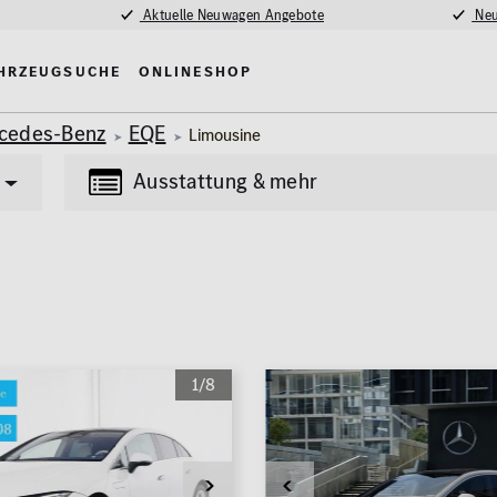
Aktuelle Neuwagen Angebote
Neu
hrzeugsuche
Onlineshop
cedes-Benz
EQE
Limousine
Ausstattung & mehr
Transporter
Lkw
(85)
(4)
tung
Multimedia
1/8
Erstzulassung
nlage
MBUX
2008
madach
Navigationssystem
fe / Park-Assistent
Kilometer