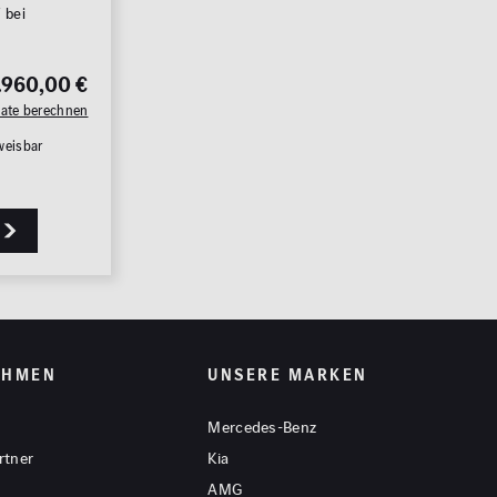
 bei
.960,00 €
Rate berechnen
3
FAHRZEUGE ANZEIGEN
weisbar
rücksetzen
EHMEN
UNSERE MARKEN
Mercedes-Benz
rtner
Kia
AMG