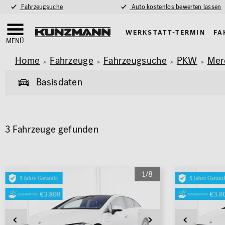
Fahrzeugsuche
Auto kostenlos bewerten lassen
Werkstatt-Termin
Fa
MENÜ
Home
Fahrzeuge
Fahrzeugsuche
PKW
Mer
Basisdaten
Allgemeine Informationen
3 Fahrzeuge gefunden
Garantie
Allrad
Pkw
Van & Wohnmobil
(436)
(59)
Exterieur
Innenausstat
Marke
Modell
1/8
AMG Styling
Klimaa
MERCEDES-BENZ
EQE
Anhängerkupplung
Panora
Parkhil
Karosserie