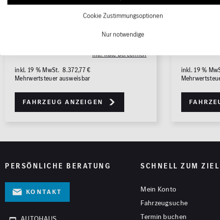
Batterie: A
Batterie: A
ALLE
ALLE
WLTP CO
-Emissionen (komb.) / bei
WLTP CO
-Em
2
2
Cookie Zustimmungsoptionen
entladener Batterie: 0.0 g/km
entladener B
Nur notwendige
Fahrzeugpreis
52.440,00 €
Fahrzeug
mtl. Rate berechnen
inkl. 19 % MwSt. 8.372,77 €
inkl. 19 % Mw
Mehrwertsteuer ausweisbar
Mehrwertsteu
Fahrzeug anzeigen
Fahrze
PERSÖNLICHE BERATUNG
SCHNELL ZUM ZIEL
Mein Konto
Kontakt
Fahrzeugsuche
Termin buchen
AUTOHAUS