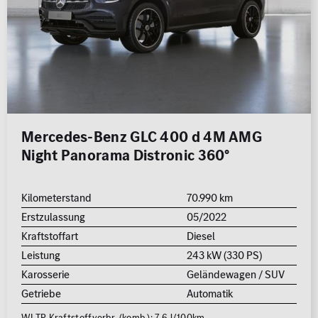
Mercedes-Benz GLC 400 d 4M AMG
Night Panorama Distronic 360°
Kilometerstand
70.990 km
Erstzulassung
05/2022
Kraftstoffart
Diesel
Leistung
243 kW (330 PS)
Karosserie
Geländewagen / SUV
Getriebe
Automatik
WLTP Kraftstoffverbr. (komb.): 7.6 l/100km