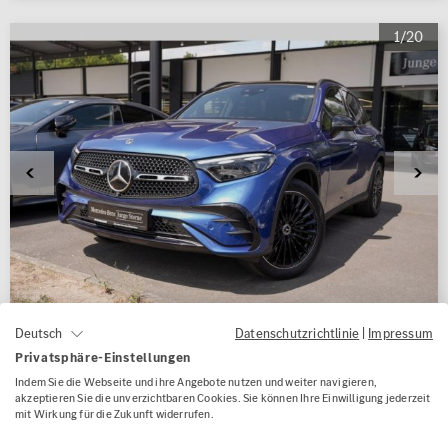
1/20
Datenschutzrichtlinie
|
Impressum
Deutsch
Privatsphäre-Einstellungen
Mercedes-Benz GLC 300 d 4M AMG
Indem Sie die Webseite und ihre Angebote nutzen und weiter navigieren,
Night AHK Panorama Standhzg
akzeptieren Sie die unverzichtbaren Cookies. Sie können Ihre Einwilligung jederzeit
mit Wirkung für die Zukunft widerrufen.