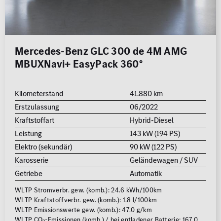
Mercedes-Benz GLC 300 de 4M AMG
MBUXNavi+ EasyPack 360°
Kilometerstand
41.880 km
Erstzulassung
06/2022
Kraftstoffart
Hybrid-Diesel
Leistung
143 kW (194 PS)
Elektro (sekundär)
90 kW (122 PS)
Karosserie
Geländewagen / SUV
Getriebe
Automatik
WLTP Stromverbr. gew. (komb.): 24.6 kWh/100km
WLTP Kraftstoffverbr. gew. (komb.): 1.8 l/100km
WLTP Emissionswerte gew. (komb.): 47.0 g/km
WLTP CO
-Emissionen (komb.) / bei entladener Batterie: 167.0