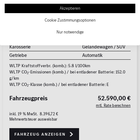
Kilometerstand
56.600 km
Akzeptieren
Erstzulassung
06/2023
Cookie Zustimmungsoptionen
Kraftstoffart
Diesel
Leistung
198 kW (269 PS)
Nur notwendige
Elektro (sekundär)
17 kW (23 PS)
Karosserie
Geländewagen / SUV
Getriebe
Automatik
WLTP Kraftstoffverbr. (komb.): 5.8 l/100km
WLTP CO
-Emissionen (komb.) / bei entladener Batterie: 152.0
2
g/km
WLTP CO
-Klasse (komb.) / bei entladener Batterie: E
2
Fahrzeugpreis
52.590,00 €
mtl. Rate berechnen
inkl. 19 % MwSt. 8.396,72 €
Mehrwertsteuer ausweisbar
Fahrzeug anzeigen