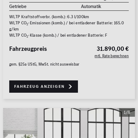
Getriebe
Automatik
0 km
250.000
km
WLTP Kraftstoffverbr. (komb.): 6.3 l/100km
WLTP CO
-Emissionen (komb.) / bei entladener Batterie: 165.0
2
Reichweite (elektrisch)
g/km
0 km
1.000 km
WLTP CO
-Klasse (komb.) / bei entladener Batterie: F
2
Fahrzeugpreis
31.890,00 €
Leistung (PS)
mtl. Rate berechnen
50
700
gem. §25a UStG, MwSt. nicht ausweisbar
Preis
0 €
500.000 €
Fahrzeug anzeigen
MwSt. ausweisbar
1/8