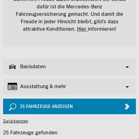
dafür ist die Mercedes-Benz
Fahrzeugversicherung gemacht. Und damit die
Freude in jeder Hinsicht bleibt, gibt's dazu
attraktive Konditionen.
Hier
informieren!
Basisdaten
Ausstattung & mehr
Pkw
Van & Wohnmobil
(434)
(58)
Allgemeine Informationen
25
FAHRZEUGE ANZEIGEN
Garantie
Allrad
Zurücksetzen
Exterieur
Transporter
Innenausstattung
Lkw
(84)
(4)
25 Fahrzeuge gefunden
AMG Styling
Klimaanlage
Marke
Modell