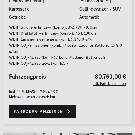
Elektro (sekundär)
150 kW (204 PS)
Karosserie
Geländewagen / SUV
Getriebe
Automatik
WLTP Stromverbr. gew. (komb.): 39.1 kWh/100km
WLTP Kraftstoffverbr. gew. (komb.): 7.5 l/100km
WLTP Emissionswerte gew. (komb.): 170.0 g/km
WLTP CO
-Emissionen (komb.) / bei entladener Batterie: 248.0
2
g/km
WLTP CO
-Klasse (komb.) / bei entladener Batterie: G
2
WLTP CO
-Klasse gew. (komb.): F
2
Fahrzeugpreis
80.763,00 €
mtl. Rate berechnen
inkl. 19 % MwSt. 12.894,93 €
Mehrwertsteuer ausweisbar
Fahrzeug anzeigen