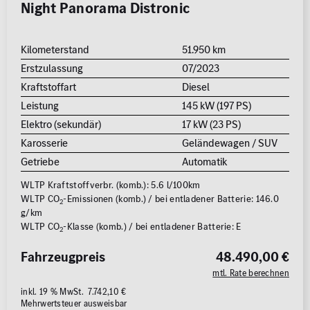
Night Panorama Distronic
Kilometerstand
51.950 km
Erstzulassung
07/2023
Kraftstoffart
Diesel
Leistung
145 kW (197 PS)
Elektro (sekundär)
17 kW (23 PS)
Karosserie
Geländewagen / SUV
Getriebe
Automatik
WLTP Kraftstoffverbr. (komb.): 5.6 l/100km
WLTP CO
-Emissionen (komb.) / bei entladener Batterie: 146.0
2
g/km
WLTP CO
-Klasse (komb.) / bei entladener Batterie: E
2
Fahrzeugpreis
48.490,00 €
mtl. Rate berechnen
inkl. 19 % MwSt. 7.742,10 €
Mehrwertsteuer ausweisbar