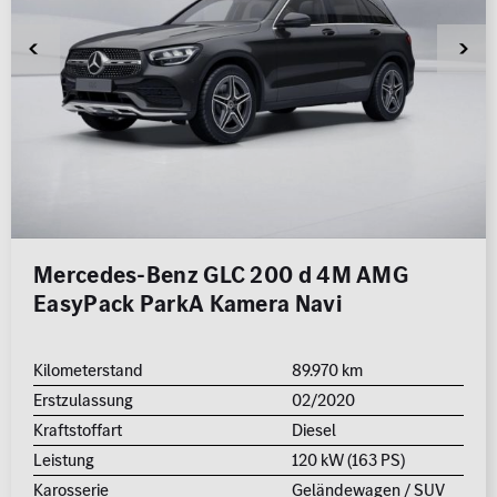
Qualitätssiegel
Kleinwagen
Junge Sterne
Kraftstoff
Getriebe
Qualitätssiegel
ALLE
ALLE
MB Rent Fahrzeug
Schadstoffklasse
Standorte
ALLE
ALLE
Mercedes-Benz GLC 200 d 4M AMG
EasyPack ParkA Kamera Navi
Kilometerstand
89.970 km
Erstzulassung
02/2020
Erstzulassung
Kraftstoffart
Diesel
2008
2026
Leistung
120 kW (163 PS)
Karosserie
Geländewagen / SUV
Kilometer