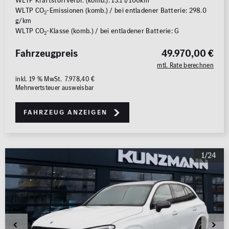
WLTP Kraftstoffverbr. (komb.): 13.1 l/100km
WLTP CO
-Emissionen (komb.) / bei entladener Batterie: 298.0
2
g/km
WLTP CO
-Klasse (komb.) / bei entladener Batterie: G
2
Fahrzeugpreis
49.970,00 €
mtl. Rate berechnen
inkl. 19 % MwSt. 7.978,40 €
Mehrwertsteuer ausweisbar
Fahrzeug anzeigen
1/24