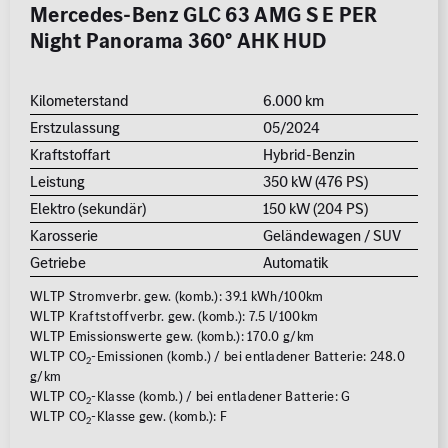
Mercedes-Benz GLC 63 AMG S E PER
Night Panorama 360° AHK HUD
Kilometerstand
6.000 km
Erstzulassung
05/2024
Kraftstoffart
Hybrid-Benzin
Leistung
350 kW (476 PS)
Elektro (sekundär)
150 kW (204 PS)
Karosserie
Geländewagen / SUV
Getriebe
Automatik
WLTP Stromverbr. gew. (komb.): 39.1 kWh/100km
WLTP Kraftstoffverbr. gew. (komb.): 7.5 l/100km
WLTP Emissionswerte gew. (komb.): 170.0 g/km
WLTP CO
-Emissionen (komb.) / bei entladener Batterie: 248.0
2
g/km
WLTP CO
-Klasse (komb.) / bei entladener Batterie: G
2
WLTP CO
-Klasse gew. (komb.): F
2