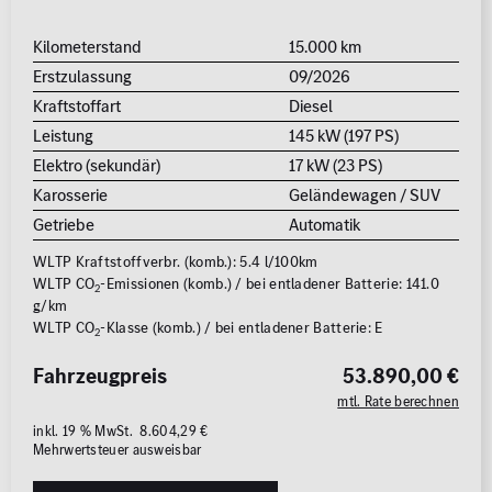
Kilometerstand
15.000 km
Erstzulassung
09/2026
Kraftstoffart
Diesel
Leistung
145 kW (197 PS)
Elektro (sekundär)
17 kW (23 PS)
Karosserie
Geländewagen / SUV
Getriebe
Automatik
WLTP Kraftstoffverbr. (komb.): 5.4 l/100km
WLTP CO
-Emissionen (komb.) / bei entladener Batterie: 141.0
2
g/km
WLTP CO
-Klasse (komb.) / bei entladener Batterie: E
2
Fahrzeugpreis
53.890,00 €
mtl. Rate berechnen
inkl. 19 % MwSt. 8.604,29 €
Mehrwertsteuer ausweisbar