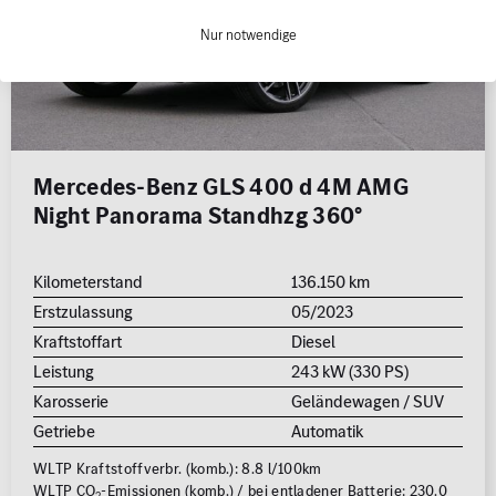
Nur notwendige
Mercedes-Benz GLS 400 d 4M AMG
Night Panorama Standhzg 360°
Kilometerstand
136.150 km
Erstzulassung
05/2023
Kraftstoffart
Diesel
Leistung
243 kW (330 PS)
Karosserie
Geländewagen / SUV
Getriebe
Automatik
WLTP Kraftstoffverbr. (komb.): 8.8 l/100km
WLTP CO
-Emissionen (komb.) / bei entladener Batterie: 230.0
2