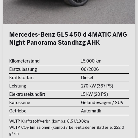
Mercedes-Benz GLS 450 d 4MATIC AMG
Night Panorama Standhzg AHK
Kilometerstand
15.000 km
Erstzulassung
06/2026
Kraftstoffart
Diesel
Leistung
270 kW (367 PS)
Elektro (sekundär)
15 kW (20 PS)
Karosserie
Geländewagen / SUV
Getriebe
Automatik
WLTP Kraftstoffverbr. (komb.): 8.5 l/100km
WLTP CO
-Emissionen (komb.) / bei entladener Batterie: 222.0
2
g/km