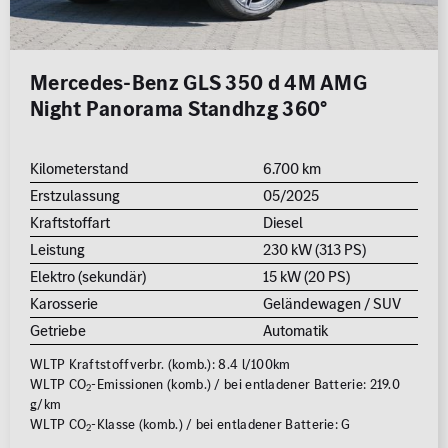
ALLE
ALLE
MB Rent Fahrzeug
Schadstoffklasse
Standorte
Mercedes-Benz GLS 350 d 4M AMG
ALLE
ALLE
Night Panorama Standhzg 360°
Kilometerstand
6.700 km
Erstzulassung
05/2025
Kraftstoffart
Diesel
Leistung
230 kW (313 PS)
Erstzulassung
Elektro (sekundär)
15 kW (20 PS)
2008
2026
Karosserie
Geländewagen / SUV
Getriebe
Automatik
Kilometer
WLTP Kraftstoffverbr. (komb.): 8.4 l/100km
0 km
250.000
WLTP CO
-Emissionen (komb.) / bei entladener Batterie: 219.0
2
km
g/km
WLTP CO
-Klasse (komb.) / bei entladener Batterie: G
2
Reichweite (elektrisch)