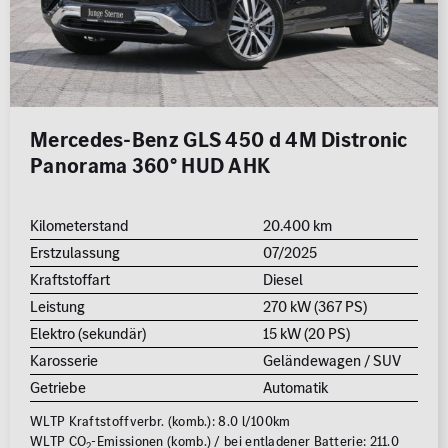
Mercedes-Benz GLS 450 d 4M Distronic
Panorama 360° HUD AHK
Kilometerstand
20.400 km
Erstzulassung
07/2025
Kraftstoffart
Diesel
Leistung
270 kW (367 PS)
Elektro (sekundär)
15 kW (20 PS)
Karosserie
Geländewagen / SUV
Getriebe
Automatik
WLTP Kraftstoffverbr. (komb.): 8.0 l/100km
WLTP CO
-Emissionen (komb.) / bei entladener Batterie: 211.0
2