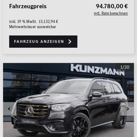
Fahrzeugpreis
94.780,00 €
0 km
1.000 km
mtl. Rate berechnen
inkl. 19 % MwSt. 15.132,94 €
Leistung (PS)
Mehrwertsteuer ausweisbar
50
700
Fahrzeug anzeigen
Preis
0 €
500.000 €
1/20
MwSt. ausweisbar