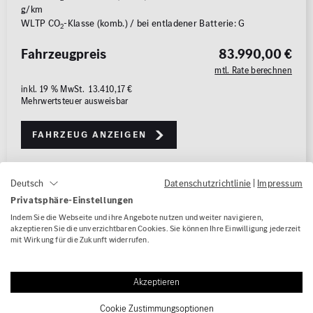
g/km
WLTP CO
-Klasse (komb.) / bei entladener Batterie: G
2
Fahrzeugpreis
83.990,00 €
mtl. Rate berechnen
inkl. 19 % MwSt. 13.410,17 €
Mehrwertsteuer ausweisbar
Fahrzeug anzeigen
Datenschutzrichtlinie
|
Impressum
Deutsch
1/22
Privatsphäre-Einstellungen
Indem Sie die Webseite und ihre Angebote nutzen und weiter navigieren,
akzeptieren Sie die unverzichtbaren Cookies. Sie können Ihre Einwilligung jederzeit
mit Wirkung für die Zukunft widerrufen.
Akzeptieren
Cookie Zustimmungsoptionen