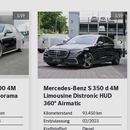
1/19
1/19
500 4M
Mercedes-Benz S 350 d 4M
norama
Limousine Distronic HUD
360° Airmatic
 km
Kilometerstand
93.450 km
3
Erstzulassung
02/2023
Kraftstoffart
Diesel