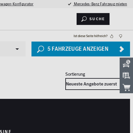
wagen-Konfigurator
Mercedes-Benz Fahrzeug mieten
Suche
Ist diese Seite hilfreich?
5
FAHRZEUGE ANZEIGEN
Sicherheit
LED Licht
2026
Totwinkel-Assistent
SINE