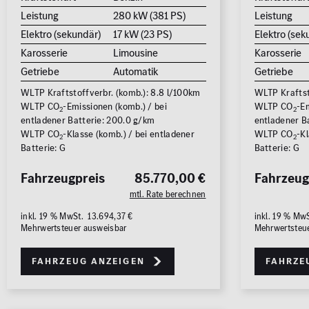
Leistung
280 kW (381 PS)
Leistung
Elektro (sekundär)
17 kW (23 PS)
Elektro (sek
Karosserie
Limousine
Karosserie
Getriebe
Automatik
Getriebe
WLTP Kraftstoffverbr. (komb.): 8.8 l/100km
WLTP Kraftst
WLTP CO
-Emissionen (komb.) / bei
WLTP CO
-Em
2
2
entladener Batterie: 200.0 g/km
entladener B
WLTP CO
-Klasse (komb.) / bei entladener
WLTP CO
-Kl
2
2
Batterie: G
Batterie: G
Fahrzeugpreis
85.770,00 €
Fahrzeug
mtl. Rate berechnen
inkl. 19 % MwSt. 13.694,37 €
inkl. 19 % Mw
Mehrwertsteuer ausweisbar
Mehrwertsteu
Fahrzeug anzeigen
Fahrze