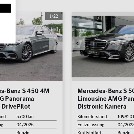
1/22
s-Benz S 450 4M
Mercedes-Benz S 
MG Panorama
Limousine AMG Pa
 DrivePilot
Distronic Kamera
and
5.700 km
Kilometerstand
109.920
ng
04/2025
Erstzulassung
04/202
t
Benzin
Kraftstoffart
Benzin