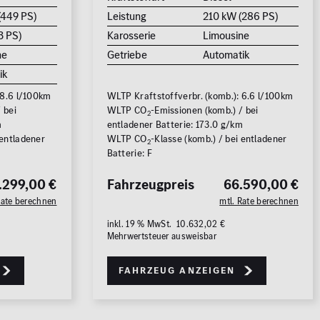
(449 PS)
Leistung
210 kW (286 PS)
3 PS)
Karosserie
Limousine
ne
Getriebe
Automatik
ik
 8.6 l/100km
WLTP Kraftstoffverbr. (komb.): 6.6 l/100km
 bei
WLTP CO
-Emissionen (komb.) / bei
2
m
entladener Batterie: 173.0 g/km
 entladener
WLTP CO
-Klasse (komb.) / bei entladener
2
Batterie: F
.299,00 €
Fahrzeugpreis
66.590,00 €
Rate berechnen
mtl. Rate berechnen
inkl. 19 % MwSt. 10.632,02 €
Mehrwertsteuer ausweisbar
Fahrzeug anzeigen