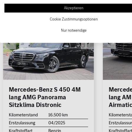
Akzeptieren
1/19
Cookie Zustimmungsoptionen
Nur notwendige
Mercedes-Benz S 450 4M
Mercede
lang AMG Panorama
lang A
Sitzklima Distronic
Airmatic
Kilometerstand
16.500 km
Kilometerst
Erstzulassung
04/2025
Erstzulassu
Kraftstoffart
Benzin
Kraftstoffar