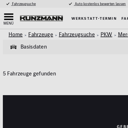
Fahrzeugsuche
Auto kostenlos bewerten lassen
Werkstatt-Termin
Fa
MENÜ
Home
Fahrzeuge
Fahrzeugsuche
PKW
Mer
Basisdaten
Allgemeine Informationen
5 Fahrzeuge gefunden
Garantie
Allrad
Pkw
Van & Wohnmobil
(434)
(58)
Exterieur
Innenausstat
Marke
Modell
AMG Styling
Klimaa
MERCEDES-BENZ
S-KLASSE
Anhängerkupplung
Panora
Parkhil
Karosserie
GEB