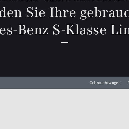
0 km
den Sie Ihre gebrau
hrkamera
edach
Reichweite (elektrisch)
es-Benz S-Klasse Li
zung
0 km
eizung
Leistung (PS)
n /
50
Preis
0 €
Gebrauchtwagen
MwSt. ausweisbar
Zu