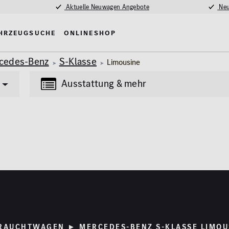
Aktuelle Neuwagen Angebote
Neu
hrzeugsuche
Onlineshop
cedes-Benz
S-Klasse
Limousine
Ausstattung & mehr
Transporter
Lkw
(84)
(4)
tung
Multimedia
Erstzulassung
nlage
MBUX
2008
madach
Navigationssystem
fe / Park-Assistent
Kilometer
RAUCHTWAGEN ► MERCEDES-BENZ S-KLASSE LIMOU