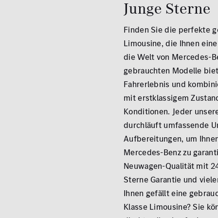
Junge Sterne
ALLE
ALLE
Finden Sie die perfekte 
Limousine, die Ihnen einen
die Welt von Mercedes-B
gebrauchten Modelle biet
Fahrerlebnis und kombini
mit erstklassigem Zustand
Konditionen. Jeder unse
durchläuft umfassende U
Aufbereitungen, um Ihnen
Mercedes-Benz zu garanti
Neuwagen-Qualität mit 2
Sterne Garantie und viele
Ihnen gefällt eine gebra
Klasse Limousine? Sie kö