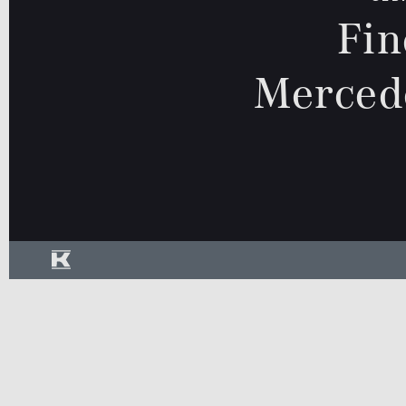
Fin
Rückfa
Schieb
Cabrio /
Limousine
Kombi
Merced
Roadster
Sitzhei
Standh
Geländewage
Coupé
Van / Kleinbus
Sonstige
SUV
jung@smart Qualitätssiegel
Junge Sterne Qualitätssiegel
Kleinwagen
MB Rent Fahrzeug
Kraftstoff
Getriebe
ALLE
ALLE
Schadstoffklasse
Standorte