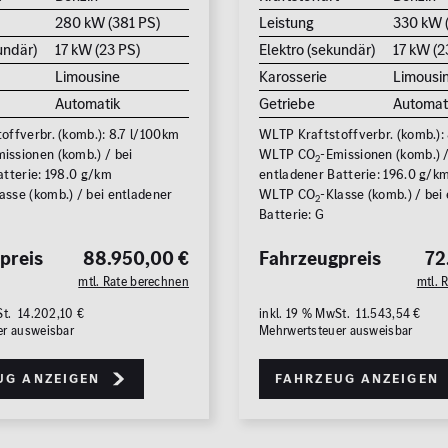
280 kW (381 PS)
Leistung
330 kW 
undär)
17 kW (23 PS)
Elektro (sekundär)
17 kW (2
Limousine
Karosserie
Limousi
Automatik
Getriebe
Automat
offverbr. (komb.): 8.7 l/100km
WLTP Kraftstoffverbr. (komb.):
issionen (komb.) / bei
WLTP CO
-Emissionen (komb.) /
2
atterie: 198.0 g/km
entladener Batterie: 196.0 g/k
asse (komb.) / bei entladener
WLTP CO
-Klasse (komb.) / bei
2
Batterie: G
preis
88.950,00 €
Fahrzeugpreis
72
mtl. Rate berechnen
mtl. 
St. 14.202,10 €
inkl. 19 % MwSt. 11.543,54 €
er ausweisbar
Mehrwertsteuer ausweisbar
ug anzeigen
Fahrzeug anzeigen