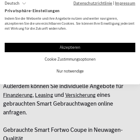
Datenschutzrichtlinie
|
Impressum
Deutsch
alle Fahrzeuge
eingehende Untersuchungen und
Privatsphäre-Einstellungen
Aufbereitungen
, um sicherzustellen, Ihnen die beste
Indem Sie die Webseite und ihre Angebote nutzen und weiter navigieren,
Qualität von Smart zu bieten. Das Ergebnis: Eine
akzeptieren Sie die unverzichtbaren Cookies. Sie können Ihre Einwilligung jederzeit
mit Wirkung für die Zukunft widerrufen.
Vielzahl unserer Smart Gebrauchtwagen erreichen
Neuwagen-Qualität
mit 24-monatiger
jung@smart
Akzeptieren
Garantie und vielen weiteren Vorteilen.
Cookie Zustimmungsoptionen
Ihnen gefällt ein Smart Fortwo Gebrauchtwagen? Sie
Nur notwendige
können unsere Fahrzeuge direkt online kaufen!
Außerdem können Sie individuelle Angebote für
,
und
eines
Finanzierung
Leasing
Versicherung
gebrauchten Smart Gebrauchtwagen online
anfragen.
Gebrauchte Smart Fortwo Coupe in Neuwagen-
Qualität