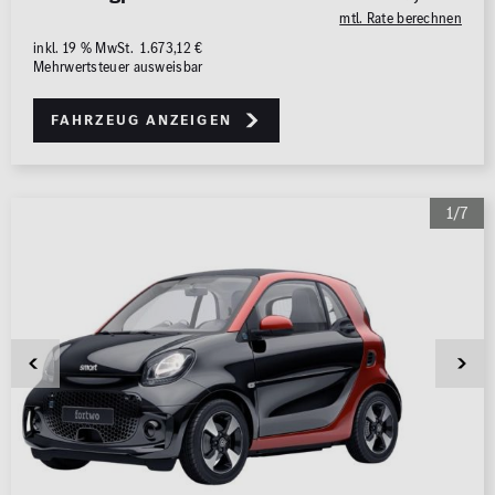
0 km
1.000 km
mtl. Rate berechnen
inkl. 19 % MwSt. 1.673,12 €
Mehrwertsteuer ausweisbar
Leistung (PS)
50
700
Fahrzeug anzeigen
Preis
0 €
500.000 €
1/7
MwSt. ausweisbar