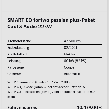
ALLE
ALLE
MB Rent Fahrzeug
Schadstoffklasse
Standorte
SMART EQ fortwo passion plus-Paket
ALLE
ALLE
Cool & Audio 22kW
Kilometerstand
43.500 km
Erstzulassung
02/2021
Kraftstoffart
Elektro
Leistung
60 kW (82 PS)
Erstzulassung
Karosserie
Coupé
2008
2026
Getriebe
Automatik
WLTP Stromverbr. (komb.): 16.7 kWh/100km
Kilometer
WLTP CO
-Klasse (komb.) / bei entladener Batterie: A
2
WLTP CO
-Emissionen (komb.) / bei entladener Batterie: 0.0
0 km
250.000
2
g/km
km
Reichweite (elektrisch)
Fahrzeugpreis
10.479,00 €