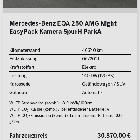
Mercedes-Benz EQA 250 AMG Night
EasyPack Kamera SpurH ParkA
Kilometerstand
46.740 km
Erstzulassung
06/2021
Kraftstoffart
Elektro
Leistung
140 kW (190 PS)
Karosserie
Geländewagen / SUV
Getriebe
Automatik
WLTP Stromverbr. (komb.): 18.0 kWh/100km
WLTP CO
-Klasse (komb.) / bei entladener Batterie: A
2
WLTP CO
-Emissionen (komb.) / bei entladener Batterie: 0.0
2
g/km
Fahrzeugpreis
30.870,00 €