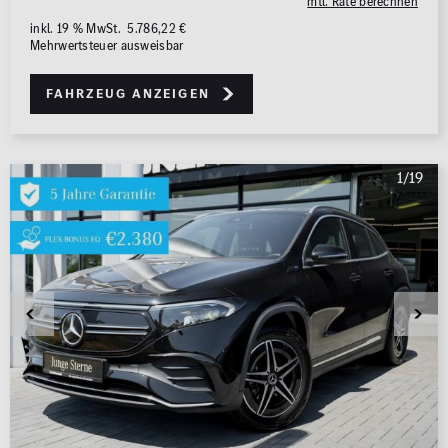
0 km
1.000 km
mtl. Rate berechnen
inkl. 19 % MwSt. 5.786,22 €
Mehrwertsteuer ausweisbar
Leistung (PS)
50
700
Fahrzeug anzeigen
Preis
0 €
500.000 €
1/19
MwSt. ausweisbar