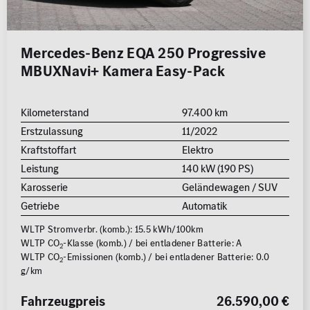
Mercedes-Benz EQA 250 Progressive
MBUXNavi+ Kamera Easy-Pack
Kilometerstand
97.400 km
Erstzulassung
11/2022
Kraftstoffart
Elektro
Leistung
140 kW (190 PS)
Karosserie
Geländewagen / SUV
Getriebe
Automatik
WLTP Stromverbr. (komb.): 15.5 kWh/100km
WLTP CO
-Klasse (komb.) / bei entladener Batterie: A
2
WLTP CO
-Emissionen (komb.) / bei entladener Batterie: 0.0
2
g/km
Fahrzeugpreis
26.590,00 €