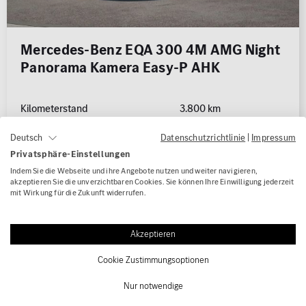
Mercedes-Benz EQA 300 4M AMG Night
Panorama Kamera Easy-P AHK
Kilometerstand
3.800 km
Erstzulassung
04/2024
Datenschutzrichtlinie
|
Impressum
Deutsch
Kraftstoffart
Elektro
Privatsphäre-Einstellungen
Leistung
168 kW (228 PS)
Indem Sie die Webseite und ihre Angebote nutzen und weiter navigieren,
Karosserie
Geländewagen / SUV
akzeptieren Sie die unverzichtbaren Cookies. Sie können Ihre Einwilligung jederzeit
mit Wirkung für die Zukunft widerrufen.
Getriebe
Automatik
WLTP Stromverbr. (komb.): 17.2 kWh/100km
Akzeptieren
WLTP CO
-Klasse (komb.) / bei entladener Batterie: A
2
WLTP CO
-Emissionen (komb.) / bei entladener Batterie: 0.0
2
Cookie Zustimmungsoptionen
g/km
Nur notwendige
Fahrzeugpreis
42.540,00 €