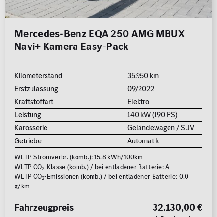
Mercedes-Benz EQA 250 AMG MBUX
Navi+ Kamera Easy-Pack
Kilometerstand
35.950 km
Erstzulassung
09/2022
Kraftstoffart
Elektro
Leistung
140 kW (190 PS)
Karosserie
Geländewagen / SUV
Getriebe
Automatik
WLTP Stromverbr. (komb.): 15.8 kWh/100km
WLTP CO
-Klasse (komb.) / bei entladener Batterie: A
2
WLTP CO
-Emissionen (komb.) / bei entladener Batterie: 0.0
2
g/km
Fahrzeugpreis
32.130,00 €