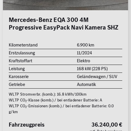
MB Rent Fahrzeug
Schadstoffklasse
Standorte
Mercedes-Benz EQA 300 4M
ALLE
ALLE
Progressive EasyPack Navi Kamera SHZ
Kilometerstand
6.900 km
Erstzulassung
11/2024
Kraftstoffart
Elektro
Leistung
168 kW (228 PS)
Erstzulassung
Karosserie
Geländewagen / SUV
2008
2026
Getriebe
Automatik
WLTP Stromverbr. (komb.): 16.8 kWh/100km
Kilometer
WLTP CO
-Klasse (komb.) / bei entladener Batterie: A
2
WLTP CO
-Emissionen (komb.) / bei entladener Batterie: 0.0
0 km
250.000
2
g/km
km
Reichweite (elektrisch)
Fahrzeugpreis
36.240,00 €