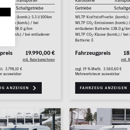
Transporter
Karosserie
Transpor
Schaltgetriebe
Getriebe
Schaltge
offverbr. (komb.): 5.3 l/100km
WLTP Kraftstoffverbr. (komb.):
issionen (komb.) / bei
WLTP CO
-Emissionen (komb.) /
2
atterie: 138.0 g/km
entladener Batterie: 138.0 g/k
asse (komb.) / bei entladener
WLTP CO
-Klasse (komb.) / bei
2
Batterie: E
preis
19.990,00 €
Fahrzeugpreis
18
mtl. Rate berechnen
mtl. 
St. 3.798,10 €
zzgl. 19 % MwSt. 3.560,60 €
er ausweisbar
Mehrwertsteuer ausweisbar
ug anzeigen
Fahrzeug anzeigen
1/19