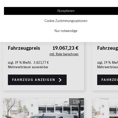
Karosserie
Transporter
Karosserie
Getriebe
Schaltgetriebe
Getriebe
Akzeptieren
WLTP Kraftstoffverbr. (komb.): 5.3 l/100km
WLTP Kraftst
WLTP CO
-Emissionen (komb.) / bei
WLTP CO
-Em
Cookie Zustimmungsoptionen
2
2
entladener Batterie: 112.4 g/km
entladener B
Nur notwendige
WLTP CO
-Klasse (komb.) / bei entladener
WLTP CO
-Kl
2
2
Batterie: E
Batterie: E
Fahrzeugpreis
19.067,23 €
Fahrzeug
mtl. Rate berechnen
zzgl. 19 % MwSt. 3.622,77 €
zzgl. 19 % Mw
Mehrwertsteuer ausweisbar
Mehrwertsteu
Fahrzeug anzeigen
Fahrze
1/18