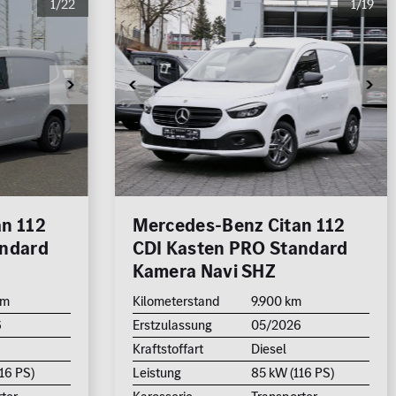
1/22
1/19
n 112
Mercedes-Benz Citan 112
andard
CDI Kasten PRO Standard
Kamera Navi SHZ
km
Kilometerstand
9.900 km
6
Erstzulassung
05/2026
Kraftstoffart
Diesel
16 PS)
Leistung
85 kW (116 PS)