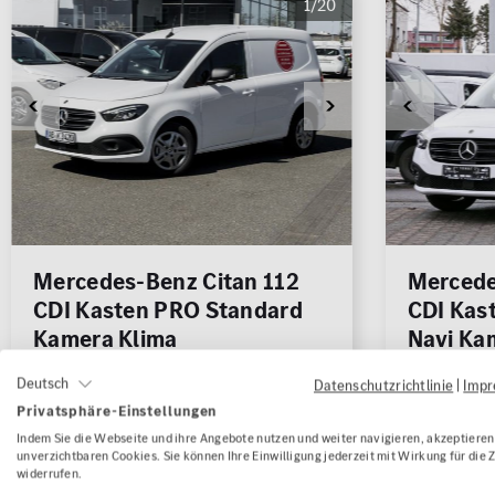
1/20
Mercedes-Benz Citan 112
Mercede
CDI Kasten PRO Standard
CDI Kas
Kamera Klima
Navi Ka
Kilometerstand
8.000 km
Kilometerst
Deutsch
Datenschutzrichtlinie
|
Imp
Erstzulassung
03/2026
Erstzulassu
Privatsphäre-Einstellungen
Kraftstoffart
Diesel
Kraftstoffar
Indem Sie die Webseite und ihre Angebote nutzen und weiter navigieren, akzeptieren 
unverzichtbaren Cookies. Sie können Ihre Einwilligung jederzeit mit Wirkung für die 
Leistung
85 kW (116 PS)
Leistung
widerrufen.