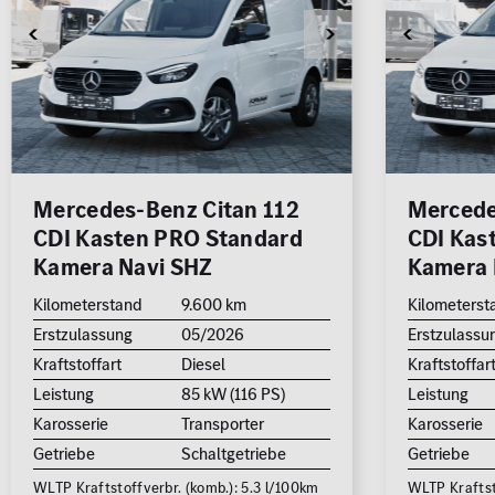
Mercedes-Benz Citan 112
Mercede
CDI Kasten PRO Standard
CDI Kas
Kamera Navi SHZ
Kamera 
Kilometerstand
9.600 km
Kilometerst
Erstzulassung
05/2026
Erstzulassu
Kraftstoffart
Diesel
Kraftstoffar
Leistung
85 kW (116 PS)
Leistung
Karosserie
Transporter
Karosserie
Getriebe
Schaltgetriebe
Getriebe
WLTP Kraftstoffverbr. (komb.): 5.3 l/100km
WLTP Kraftst