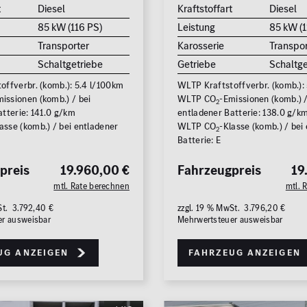
t
Diesel
Kraftstoffart
Diesel
Zu
85 kW (116 PS)
Leistung
85 kW (1
Transporter
Karosserie
Transpor
Schaltgetriebe
Getriebe
Schaltge
offverbr. (komb.): 5.4 l/100km
WLTP Kraftstoffverbr. (komb.):
issionen (komb.) / bei
WLTP CO
-Emissionen (komb.) /
2
tterie: 141.0 g/km
entladener Batterie: 138.0 g/k
asse (komb.) / bei entladener
WLTP CO
-Klasse (komb.) / bei
2
Batterie: E
preis
19.960,00 €
Fahrzeugpreis
19
mtl. Rate berechnen
mtl. 
St. 3.792,40 €
zzgl. 19 % MwSt. 3.796,20 €
er ausweisbar
Mehrwertsteuer ausweisbar
ug anzeigen
Fahrzeug anzeigen