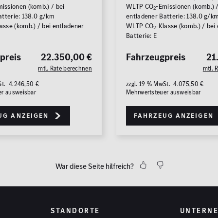
issionen (komb.) / bei
WLTP CO
-Emissionen (komb.) /
2
atterie: 138.0 g/km
entladener Batterie: 138.0 g/k
asse (komb.) / bei entladener
WLTP CO
-Klasse (komb.) / bei
2
Batterie: E
preis
22.350,00 €
Fahrzeugpreis
21
mtl. Rate berechnen
mtl. 
St. 4.246,50 €
zzgl. 19 % MwSt. 4.075,50 €
er ausweisbar
Mehrwertsteuer ausweisbar
ug anzeigen
Fahrzeug anzeigen
War diese Seite hilfreich?
STANDORTE
UNTERN