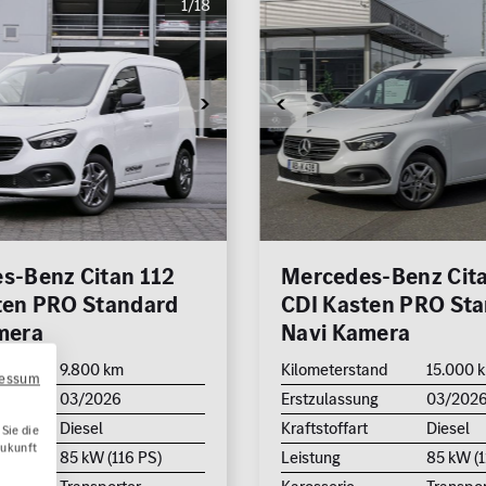
1/18
s-Benz Citan 112
Mercedes-Benz Cita
ten PRO Standard
CDI Kasten PRO St
mera
Navi Kamera
and
9.800 km
Kilometerstand
15.000 
ressum
ng
03/2026
Erstzulassung
03/202
t
Diesel
Kraftstoffart
Diesel
Sie die
Zukunft
85 kW (116 PS)
Leistung
85 kW (1