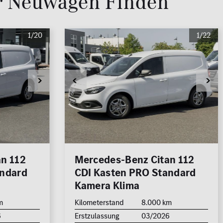
r Neuwagen Finden
250.000
km
1/20
1/22
1.000 km
700
500.000 €
11
FAHRZEUGE ANZEIGEN
n 112
Mercedes-Benz Citan 112
andard
CDI Kasten PRO Standard
rücksetzen
Kamera Klima
m
Kilometerstand
8.000 km
11
FAHRZEUGE ANZEIGEN
6
Erstzulassung
03/2026