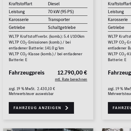
Kraftstoffart
Diesel
Kraftstoffar
Leistung
70 kW (95 PS)
Leistung
Karosserie
Transporter
Karosserie
Getriebe
Schaltgetriebe
Getriebe
WLTP Kraftstoffverbr. (komb.): 5.4 l/100km
WLTP Kraftst
WLTP CO
-Emissionen (komb.) / bei
WLTP CO
-Em
2
2
entladener Batterie: 141.0 g/km
entladener Ba
WLTP CO
-Klasse (komb.) / bei entladener
WLTP CO
-Kl
2
2
Batterie: E
Batterie: E
Fahrzeugpreis
12.790,00 €
Fahrzeug
mtl. Rate berechnen
zzgl. 19 % MwSt. 2.430,10 €
zzgl. 19 % Mw
Mehrwertsteuer ausweisbar
Mehrwertsteu
Fahrzeug anzeigen
Fahrze