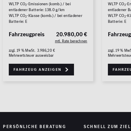
WLTP CO
-Emissionen (komb.) / bei
WLTP CO
-Em
2
2
entladener Batterie: 138.0 g/km
entladener B
WLTP CO
-Klasse (komb.) / bei entladener
WLTP CO
-Kl
2
2
Batterie: E
Batterie: E
Fahrzeugpreis
20.980,00 €
Fahrzeug
mtl. Rate berechnen
zzgl. 19 % MwSt. 3.986,20 €
zzgl. 19 % Mw
Mehrwertsteuer ausweisbar
Mehrwertsteu
Fahrzeug anzeigen
Fahrze
PERSÖNLICHE BERATUNG
SCHNELL ZUM ZIEL