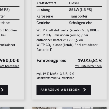
Kraftstoffart
Diesel
rücksetzen
16 PS)
Leistung
85 kW (116 PS)
ter
Karosserie
Transporter
triebe
Getriebe
Schaltgetriebe
 5.3 l/100km
WLTP Kraftstoffverbr. (komb.): 5.3 l/100km
 bei
WLTP CO
-Emissionen (komb.) / bei
2
m
entladener Batterie: 138.0 g/km
 entladener
WLTP CO
-Klasse (komb.) / bei entladener
2
Batterie: E
.980,00 €
Fahrzeugpreis
19.016,81 €
Rate berechnen
mtl. Rate berechnen
zzgl. 19 % MwSt. 3.613,19 €
Mehrwertsteuer ausweisbar
Fahrzeug anzeigen