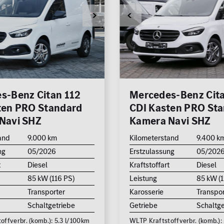
s-Benz Citan 112
Mercedes-Benz Cita
ten PRO Standard
CDI Kasten PRO St
Navi SHZ
Kamera Navi SHZ
and
9.000 km
Kilometerstand
9.400 k
ng
05/2026
Erstzulassung
05/202
t
Diesel
Kraftstoffart
Diesel
85 kW (116 PS)
Leistung
85 kW (1
Transporter
Karosserie
Transpor
Schaltgetriebe
Getriebe
Schaltge
offverbr. (komb.): 5.3 l/100km
WLTP Kraftstoffverbr. (komb.):