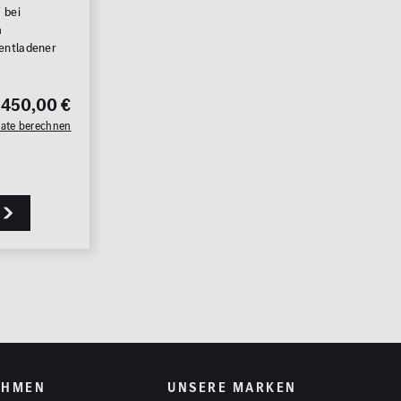
 bei
m
 entladener
.450,00 €
Rate berechnen
EHMEN
UNSERE MARKEN