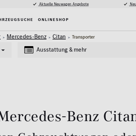
Aktuelle Neuwagen Angebote
Neu
hrzeugsuche
Onlineshop
r
Mercedes-Benz
Citan
Transporter
Ausstattung & mehr
Transporter
Lkw
(87)
(4)
tung
Multimedia
Erstzulassung
nlage
MBUX
Mercedes-Benz Cita
2008
madach
Navigationssystem
fe / Park-Assistent
Kilometer