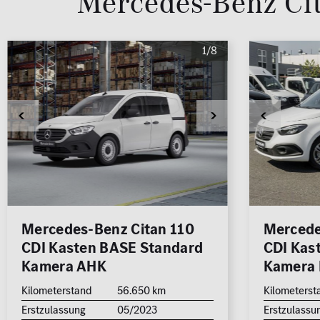
Mercedes-Benz Ci
ALLE
ALLE
Rückfa
Schadstoffklasse
Standorte
Schieb
1/8
ALLE
ALLE
Sitzhei
Standh
Aufbauart
Sonstige
ALLE
Junge Sterne Qualitätssiegel
MB Rent Fahrzeug
Mercedes-Benz Citan 110
Mercede
CDI Kasten BASE Standard
CDI Kas
Kamera AHK
Kamera 
Kilometerstand
56.650 km
Kilometerst
Erstzulassung
05/2023
Erstzulassu