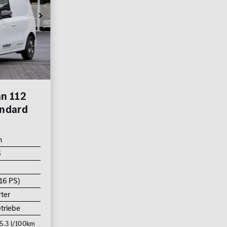
n 112
andard
m
6
16 PS)
ter
triebe
 5.3 l/100km