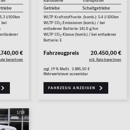
ter
Karosserie
Transporter
triebe
Getriebe
Schaltgetriebe
 5.3 l/100km
WLTP Kraftstoffverbr. (komb.): 5.4 l/100km
 bei
WLTP CO
-Emissionen (komb.) / bei
2
m
entladener Batterie: 141.0 g/km
 entladener
WLTP CO
-Klasse (komb.) / bei entladener
2
Batterie: E
.740,00 €
Fahrzeugpreis
20.450,00 €
Rate berechnen
mtl. Rate berechnen
zzgl. 19 % MwSt. 3.885,50 €
Mehrwertsteuer ausweisbar
Fahrzeug anzeigen
1/18