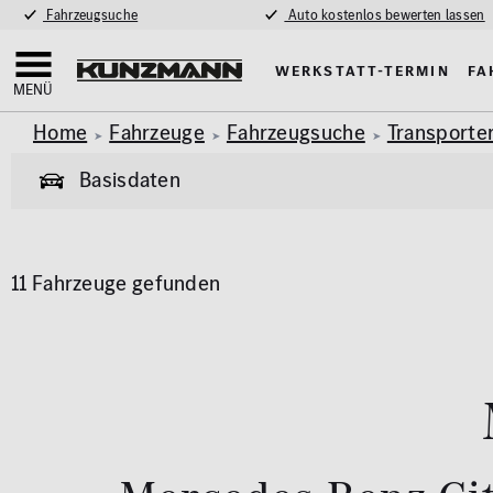
Fahrzeugsuche
Auto kostenlos bewerten lassen
Werkstatt-Termin
Fa
MENÜ
Home
Fahrzeuge
Fahrzeugsuche
Transporte
Basisdaten
Allgemeine Informationen
11 Fahrzeuge gefunden
Garantie
Allrad
Pkw
Van & Wohnmobil
(461)
(61)
Exterieur
Innenausstat
Marke
Modell
AMG Styling
Klimaa
MERCEDES-BENZ
CITAN
Anhängerkupplung
Panora
Kraftstoff
Getriebe
Parkhil