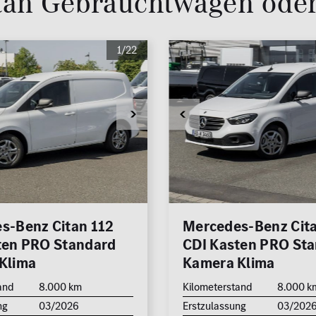
tan Gebrauchtwagen ode
0 km
hrkamera
edach
1/22
Reichweite (elektrisch)
zung
0 km
eizung
Leistung (PS)
50
Preis
0 €
s-Benz Citan 112
Mercedes-Benz Cita
Nettopreis anzeigen
ten PRO Standard
CDI Kasten PRO St
Zu
Klima
Kamera Klima
and
8.000 km
Kilometerstand
8.000 k
ng
03/2026
Erstzulassung
03/202