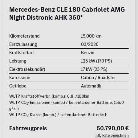
Mercedes-Benz CLE 180 Cabriolet AMG
Night Distronic AHK 360°
Kilometerstand
15.000 km
Erstzulassung
03/2026
Kraftstoffart
Benzin
Leistung
125 kW (170 PS)
Elektro (sekundär)
17 kW (23 PS)
Karosserie
Cabrio / Roadster
Getriebe
Automatik
WLTP Kraftstoffverbr. (komb.): 6.8 l/100km
WLTP CO
-Emissionen (komb.) / bei entladener Batterie: 156.0
2
g/km
WLTP CO
-Klasse (komb.) / bei entladener Batterie: F
2
Fahrzeugpreis
50.790,00 €
mtl. Rate berechnen