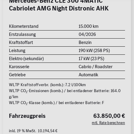
Mercedes-Benz CLE 300 4MATIC
Cabriolet AMG Night Distronic AHK
Kilometerstand
15.000 km
Erstzulassung
04/2026
Kraftstoffart
Benzin
Leistung
190 kW (258 PS)
Elektro (sekundär)
17 kW (23 PS)
Karosserie
Cabrio / Roadster
Getriebe
Automatik
WLTP Kraftstoffverbr. (komb.): 7.2 l/100km
WLTP CO
-Emissionen (komb.) / bei entladener Batterie: 164.0
2
g/km
WLTP CO
-Klasse (komb.) / bei entladener Batterie: F
2
Fahrzeugpreis
63.850,00 €
mtl. Rate berechnen
inkl. 19 % MwSt. 10.194,54 €