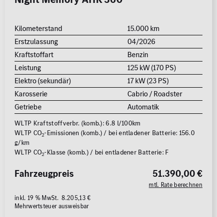
Kilometerstand
15.000 km
Erstzulassung
04/2026
Kraftstoffart
Benzin
Leistung
125 kW (170 PS)
Elektro (sekundär)
17 kW (23 PS)
Karosserie
Cabrio / Roadster
Getriebe
Automatik
WLTP Kraftstoffverbr. (komb.): 6.8 l/100km
WLTP CO
-Emissionen (komb.) / bei entladener Batterie: 156.0
2
g/km
WLTP CO
-Klasse (komb.) / bei entladener Batterie: F
2
Fahrzeugpreis
51.390,00 €
mtl. Rate berechnen
inkl. 19 % MwSt. 8.205,13 €
Mehrwertsteuer ausweisbar