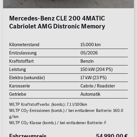
Mercedes-Benz CLE 200 4MATIC
Cabriolet AMG Distronic Memory
Kilometerstand
15.000 km
Erstzulassung
05/2026
Kraftstoffart
Benzin
Leistung
150 kW (204 PS)
Elektro (sekundär)
17 kW (23 PS)
Karosserie
Cabrio / Roadster
Getriebe
Automatik
WLTP Kraftstoffverbr. (komb.): 7.1 l/100km
WLTP CO
-Emissionen (komb.) / bei entladener Batterie: 160.0
2
g/km
WLTP CO
-Klasse (komb.) / bei entladener Batterie: F
2
Fahrzeugpreis
54.990,00 €