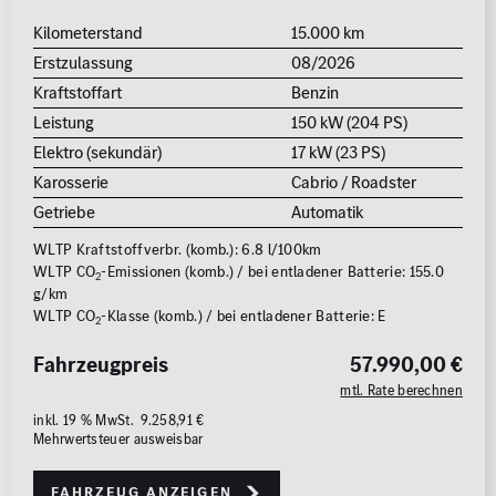
Kilometerstand
15.000 km
Erstzulassung
08/2026
Kraftstoffart
Benzin
Leistung
150 kW (204 PS)
Elektro (sekundär)
17 kW (23 PS)
Karosserie
Cabrio / Roadster
Getriebe
Automatik
WLTP Kraftstoffverbr. (komb.): 6.8 l/100km
WLTP CO
-Emissionen (komb.) / bei entladener Batterie: 155.0
2
g/km
WLTP CO
-Klasse (komb.) / bei entladener Batterie: E
2
Fahrzeugpreis
57.990,00 €
mtl. Rate berechnen
inkl. 19 % MwSt. 9.258,91 €
Mehrwertsteuer ausweisbar
Fahrzeug anzeigen