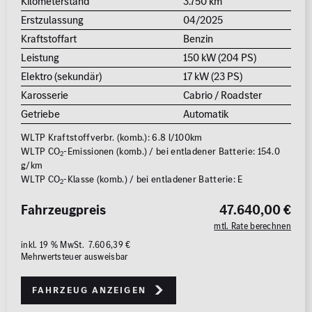
Kilometerstand
3.750 km
Erstzulassung
04/2025
Kraftstoffart
Benzin
Leistung
150 kW (204 PS)
Elektro (sekundär)
17 kW (23 PS)
Karosserie
Cabrio / Roadster
Getriebe
Automatik
WLTP Kraftstoffverbr. (komb.): 6.8 l/100km
WLTP CO
-Emissionen (komb.) / bei entladener Batterie: 154.0
2
g/km
WLTP CO
-Klasse (komb.) / bei entladener Batterie: E
2
Fahrzeugpreis
47.640,00 €
mtl. Rate berechnen
inkl. 19 % MwSt. 7.606,39 €
Mehrwertsteuer ausweisbar
Fahrzeug anzeigen