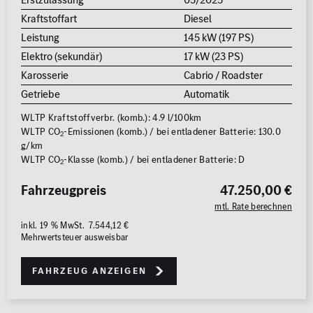
MB Rent Fahrzeug
Kraftstoffart
Diesel
Schadstoffklasse
Standorte
Leistung
145 kW (197 PS)
Elektro (sekundär)
17 kW (23 PS)
ALLE
ALLE
Karosserie
Cabrio / Roadster
Getriebe
Automatik
WLTP Kraftstoffverbr. (komb.): 4.9 l/100km
WLTP CO
-Emissionen (komb.) / bei entladener Batterie: 130.0
2
g/km
WLTP CO
-Klasse (komb.) / bei entladener Batterie: D
2
Erstzulassung
Fahrzeugpreis
47.250,00 €
2008
2026
mtl. Rate berechnen
inkl. 19 % MwSt. 7.544,12 €
Kilometer
Mehrwertsteuer ausweisbar
0 km
250.000
km
Fahrzeug anzeigen
Reichweite (elektrisch)