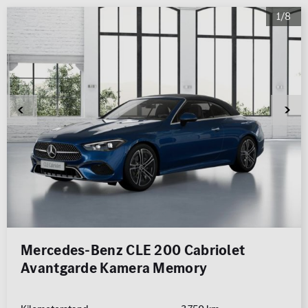
0 km
1.000 km
1/8
Leistung (PS)
50
700
Preis
0 €
500.000 €
MwSt. ausweisbar
Mercedes-Benz CLE 200 Cabriolet
Avantgarde Kamera Memory